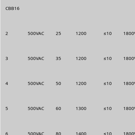
CBB16
2
500VAC
25
1200
≤10
1800V
3
500VAC
35
1200
≤10
1800V
4
500VAC
50
1200
≤10
1800V
5
500VAC
60
1300
≤10
1800V
6
500VAC
80
1400
≤10
1800V