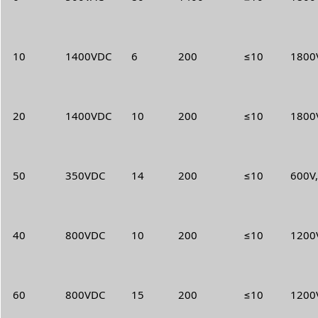
10
1400VDC
6
200
≤10
1800V
20
1400VDC
10
200
≤10
1800V
50
350VDC
14
200
≤10
600V,
40
800VDC
10
200
≤10
1200V
60
800VDC
15
200
≤10
1200V