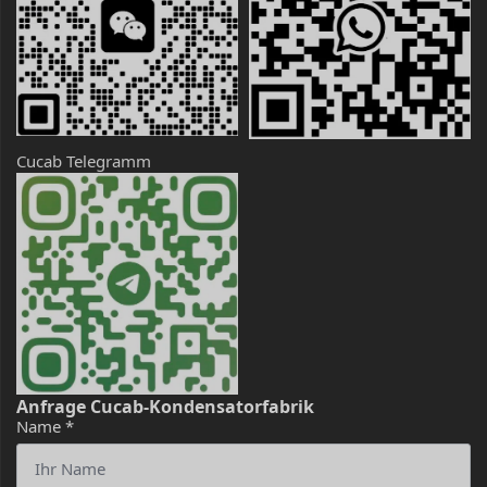
Cucab Telegramm
Anfrage Cucab-Kondensatorfabrik
Name
*