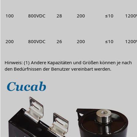
100
800VDC
28
200
≤10
1200V
200
800VDC
26
200
≤10
1200V
Hinweis: (1) Andere Kapazitäten und Größen können je nach
den Bedürfnissen der Benutzer vereinbart werden.