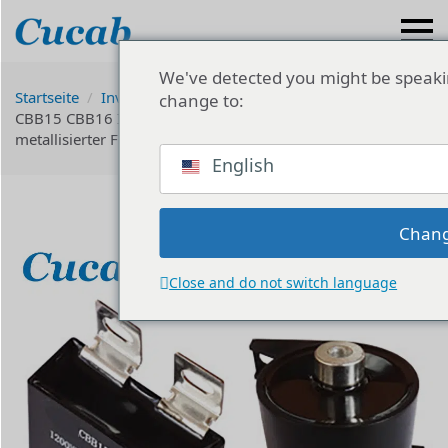
We've detected you might be speaki
Startseite
Inverter Schweißer Kondensator
Fabrik
change to:
CBB15 CBB16 Inverter Schweißer Kondensator
metallisierter Film 40μf Kondensator 1250VDC
English
Chang
Close and do not switch language