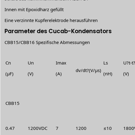
Innen mit Epoxidharz gefüllt
Eine verzinnte Kupferelektrode herausführen
Parameter des Cucab-Kondensators
CBB15/CBB16 Spezifische Abmessungen
Cn
Un
Imax
Ls
U?t-t
dv/dt?(V/μs)
(μF)
(V)
(A)
(nH)
(V)
CBB15
0.47
1200VDC
7
1200
≤10
1800V