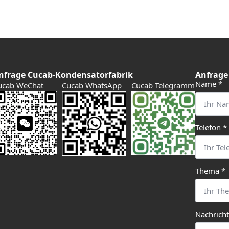
nfrage Cucab-Kondensatorfabrik
Anfrage
Name
*
ucab WeChat
Cucab WhatsApp
Cucab Telegramm
Telefon
*
Thema
*
Nachrich