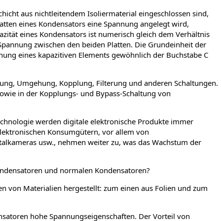
chicht aus nichtleitendem Isoliermaterial eingeschlossen sind,
atten eines Kondensators eine Spannung angelegt wird,
azität eines Kondensators ist numerisch gleich dem Verhältnis
Professioneller kundenspezifischer
 Spannung zwischen den beiden Platten. Die Grundeinheit der
Hochspannungsimpulskondensator, kleine
Eigeninduktivität, großer Strom, lange
ichnung eines kapazitiven Elements gewöhnlich der Buchstabe C
Lebensdauer, nicht-standardmäßige,
beliebige Spannung, Kapazität
mmung, Umgehung, Kopplung, Filterung und anderen Schaltungen.
Professioneller kundenspezifischer
sowie in der Kopplungs- und Bypass-Schaltung von
Hochspannungsimpulskondensator, kleine
Eigeninduktivität, großer Strom, lange Lebensdauer,...
chnologie werden digitale elektronische Produkte immer
 elektronischen Konsumgütern, vor allem von
italkameras usw., nehmen weiter zu, was das Wachstum der
ondensatoren und normalen Kondensatoren?
von Materialien hergestellt: zum einen aus Folien und zum
satoren hohe Spannungseigenschaften. Der Vorteil von