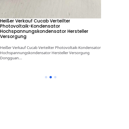
Heißer Verkauf Cucab Verteilter
1KV～5KV 10
Photovoltaik-Kondensator
Impulsenerg
Hochspannungskondensator Hersteller
Hochspannun
Versorgung
Versorgung
Heißer Verkauf Cucab Verteilter Photovoltaik-Kondensator
1KV～5KV 100μF
Hochspannungskondensator Hersteller Versorgung
Hochspannungsk
Dongguan...
Dongguan...