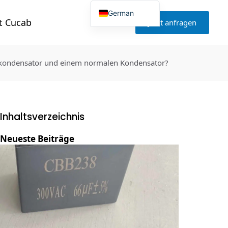
German
t Cucab
Jetzt anfragen
English
Japanese
Korean
Portuguese
skondensator und einem normalen Kondensator?
French
Spanish
Russian
Polish
Turkish
Ukrainian
Inhaltsverzeichnis
Italian
Neueste Beiträge