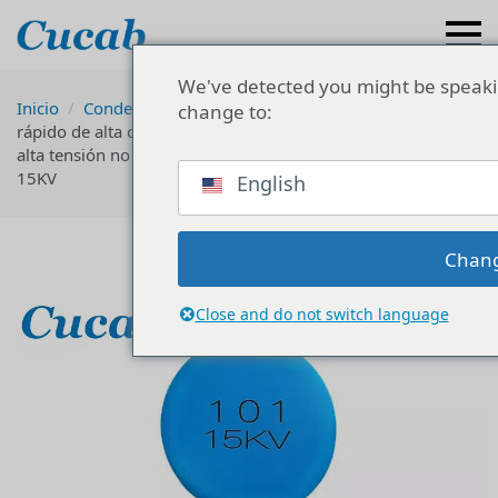
We've detected you might be speaki
Inicio
Condensador cerámico de alta tensión
Cargador
change to:
rápido de alta calidad para coche estéreo Condensador de
alta tensión no polar de alta densidad de potencia Y5T-101K-
15KV
English
Chan
Close and do not switch language