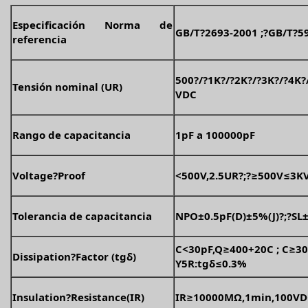
Especificación Norma de
GB/T?2693-2001 ;?GB/T?5
referencia
500?/?1K?/?2K?/?3K?/?4K?/
Tensión nominal (UR)
VDC
Rango de capacitancia
1pF a 100000pF
Voltage?Proof
<500V,2.5UR?;?≥500V≤3KV
Tolerancia de capacitancia
NPO±0.5pF(D)±5%(J)?;?SL
C<30pF,Q≥400+20C ; C≥30p
Dissipation?Factor (tgδ)
Y5R:tgδ≤0.3%
Insulation?Resistance(IR)
IR≥10000MΩ,1min,100VD