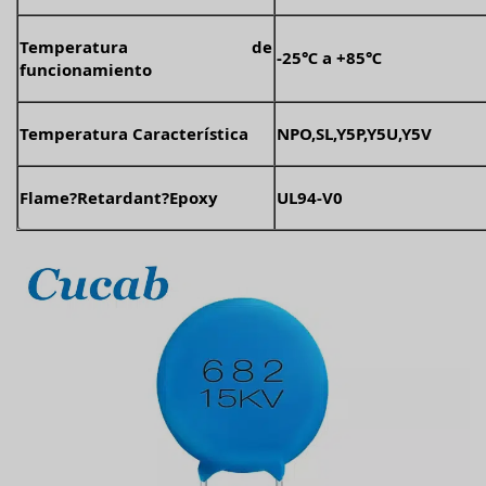
Temperatura de
-25℃ a +85℃
funcionamiento
Temperatura Característica
NPO,SL,Y5P,Y5U,Y5V
Flame?Retardant?Epoxy
UL94-V0