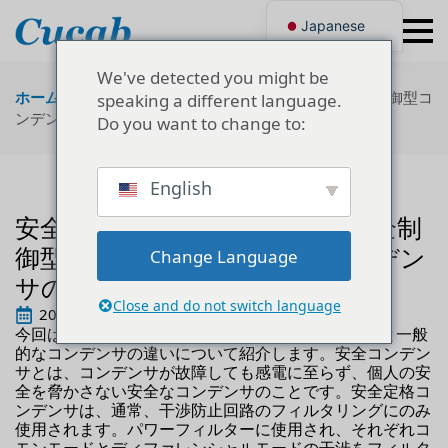
Japanese
English
Korean
We've detected you might be
Portuguese
ホーム
"
技術情報
"
安全制御型コンデンサとは？安全制御型コ
speaking a different language.
French
ンデンサと一般的なコンデンサの違い
Do you want to change to:
German
Spanish
Russian
Polish
English
Turkish
安全制御型コンデンサとは？安全制
Ukrainian
Italian
御型コンデンサと一般的なコンデン
Change Language
サの違い
Close and do not switch language
2022年7月19日
今回は、安全コンデンサとは何か_安全コンデンサと一般
的なコンデンサの違いについて紹介します。安全コンデン
サとは、コンデンサが故障しても感電に至らず、個人の安
全を脅かさない安全なコンデンサのことです。安全定格コ
ンデンサは、通常、干渉防止回路のフィルタリングにのみ
使用されます。パワーフィルターに使用され、それぞれコ