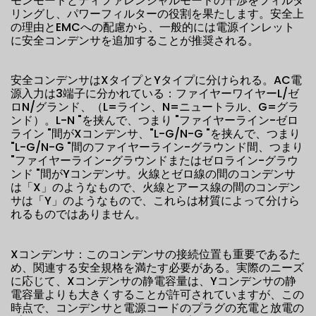
モンモードとディファレンシャルモードの干渉をフィルタ
リングし、パワーフィルターの役割を果たします。安全上
の理由とEMCへの配慮から、一般的には電源インレット
に安全コンデンサを追加することが推奨される。
安全コンデンサはXタイプとYタイプに分けられる。AC電
源入力は3端子に分かれている：ファイヤーワイヤーL/ゼ
ロN/グランド、（L=ライン、N=ニュートラル、G=グラ
ンド）。L-N "を挟んで、つまり "ファイヤーライン-ゼロ
ライン "間がXコンデンサ、"L-G/N-G "を挟んで、つまり
"L-G/N-G "間のファイヤーライン-グラウンド間、つまり
"ファイヤーライン-グラウンドまたはゼロライン-グラウ
ンド "間がYコンデンサ。火線とゼロ線の間のコンデンサ
は「X」のようなもので、火線とアース線の間のコンデン
サは「Y」のようなもので、これらは材質によって分けら
れるものではありません。
Xコンデンサ：このコンデンサの接続位置も重要であるた
め、関連する安全規格を満たす必要がある。実際のニーズ
に応じて、Xコンデンサの静電容量は、Yコンデンサの静
電容量よりも大きくすることが許可されていますが、この
時点で、コンデンサと電源コードのプラグの充電と放電の