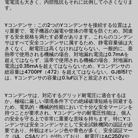
電電流も大きく、内部抵抗もそれに比例して小さくなりま
す。
Yコンデンサ：この2つのYコンデンサを接続する位置はよ
り重要で、電子機器の漏電や筐体の帯電を防ぐため、関連
する安全規格を満たす必要があります。これらのコンデン
サはすべて安全コンデンサに属するため、静電容量値は大
きくなく、耐電圧は高くなければならない。一般的に、亜
熱帯で使用される機械の場合、対地漏れ電流は0.7mAを
超えてはならず、温帯で使用される機械の場合、対地漏れ
電流は0.35mAを超えてはならないため、Yコンデンサの
総容量は4700PF（472）を超えてはならない。GJB151で
は、Yコンデンサの容量は0.1uF以下と規定されている。
Yコンデンサは、対応するグリッド耐電圧に適合するほ
か、極端に厳しい環境条件下での絶縁破壊短絡を回避する
ため、電気的・機械的性能において十分な安全マージンを
持つことが要求され、Yコンデンサの耐電圧性能は、個人
の安全を守る上で非常に重要な意味を持ちます。特にYコ
ンデンサは安全コンデンサとして安全試験機関の認証が必
要であり、外観はオレンジ色や青色が多く、安全認証マー
ク（UL、CSAなど）が付いており、耐電圧はAC250Vや