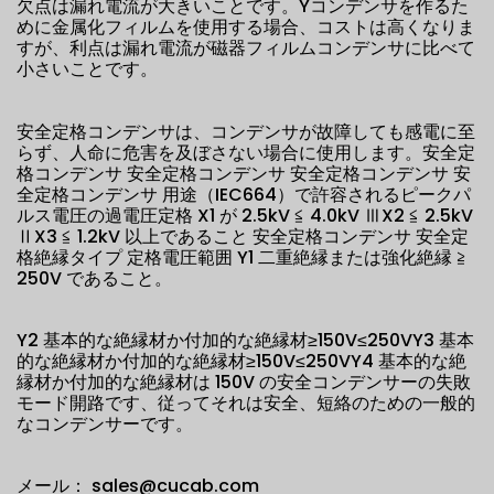
欠点は漏れ電流が大きいことです。Yコンデンサを作るた
めに金属化フィルムを使用する場合、コストは高くなりま
すが、利点は漏れ電流が磁器フィルムコンデンサに比べて
小さいことです。
安全定格コンデンサは、コンデンサが故障しても感電に至
らず、人命に危害を及ぼさない場合に使用します。安全定
格コンデンサ 安全定格コンデンサ 安全定格コンデンサ 安
全定格コンデンサ 用途（IEC664）で許容されるピークパ
ルス電圧の過電圧定格 X1 が 2.5kV ≦ 4.0kV ⅢX2 ≦ 2.5kV
ⅡX3 ≦ 1.2kV 以上であること 安全定格コンデンサ 安全定
格絶縁タイプ 定格電圧範囲 Y1 二重絶縁または強化絶縁 ≧
250V であること。
Y2 基本的な絶縁材か付加的な絶縁材≥150V≤250VY3 基本
的な絶縁材か付加的な絶縁材≥150V≤250VY4 基本的な絶
縁材か付加的な絶縁材は 150V の安全コンデンサーの失敗
モード開路です、従ってそれは安全、短絡のための一般的
なコンデンサーです。
メール： sales@cucab.com