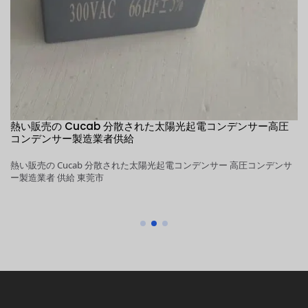
自
熱い販売の Cucab 分散された太陽光起電コンデンサー高圧
1
意
コンデンサー製造業者供給
高
熱い販売の Cucab 分散された太陽光起電コンデンサー 高圧コンデンサ
1
流
ー製造業者 供給 東莞市
ン