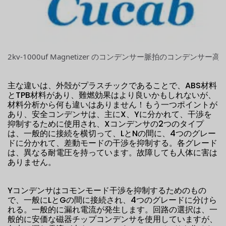
2kv-1000uf Magnetizer のコンデンサー脈拍のコンデンサー高電
主な違いは、外殻がプラスチックであることで、ABS材料
とTPB材料があり、難燃効果はより良いかもしれないが、
材料分析から何も違いはありません！もう一つポイントが
あり、安全コンデンサは、主にX、Yに分かれて、干渉を
抑制するために使用され、Xコンデンサの2つのタイプ
は、一般的に接続を横切って、LとNの間に、4つのグレー
ドに分かれて、差動モードの干渉を抑制する。各グレード
は、異なる耐電圧を持っています。故障しても人体に害は
ありません。
Yコンデンサはコモンモード干渉を抑制するためのもの
で、一般にLとGの間に接続され、4つのグレードに分けら
れる。一般的に漏れ電流が発生します。回路の選択は、一
般的に安価な磁器チップコンデンサを使用していますが、