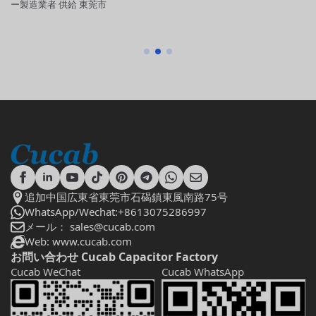
流
ー製造業者 供給 東莞市
ン
追加中国広東省東莞市石碣鎮東風南路75号
WhatsApp/Wechat:+8613075286997
メール： sales@cucab.com
Web: www.cucab.com
お問い合わせ Cucab Capacitor Factory
Cucab WeChat
Cucab WhatsApp