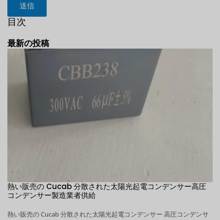
送信
目次
最新の投稿
自
熱い販売の Cucab 分散された太陽光起電コンデンサー高圧
1
意
コンデンサー製造業者供給
高
熱い販売の Cucab 分散された太陽光起電コンデンサー 高圧コンデンサ
1