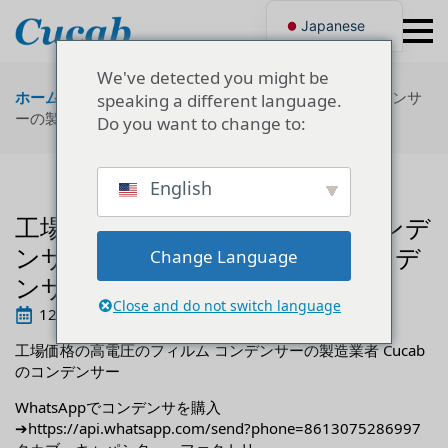
Japanese
English
Korean
We've detected you might be
Portuguese
ホーム
"
技術情報
"
工場価格の高電圧のフィルム コンデンサ
speaking a different language.
French
ーの製造業者 Cucab のコンデンサー
Do you want to change to:
German
Spanish
Russian
Polish
English
Turkish
工場価格の高電圧のフィルム コンデ
Ukrainian
Italian
ンサーの製造業者 Cucab のコンデ
Change Language
ンサー
Close and do not switch language
12月 29th, 2022
工場価格の高電圧のフィルム コンデンサーの製造業者 Cucab
のコンデンサー
WhatsAppでコンデンサを購入
➔https://api.whatsapp.com/send?phone=8613075286997