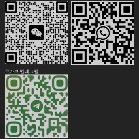
쿠카브 텔레그램