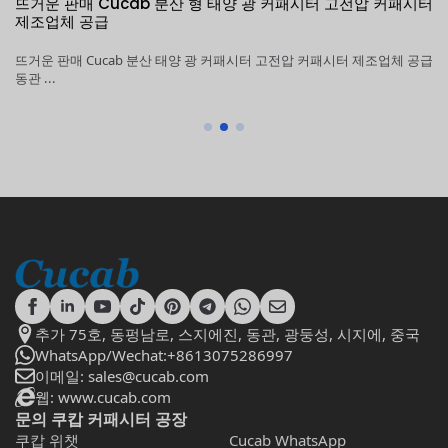
뜨거운 판매 Cucab 분산 형 태양 광 커패시터 고전압 커패시터
1
제조업체 공급
커
뜨거운 판매 Cucab 분산 태양 광 커패시터 고전압 커패시터 제조업체 공급
1
동관 ...
조
추가 75호, 동펑남로, 스지에진, 동관, 광둥성, 시지에, 중국
WhatsApp/Wechat:+8613075286997
이메일: sales@cucab.com
웹: www.cucab.com
문의 쿠캅 커패시터 공장
쿠캅 위챗
Cucab WhatsApp