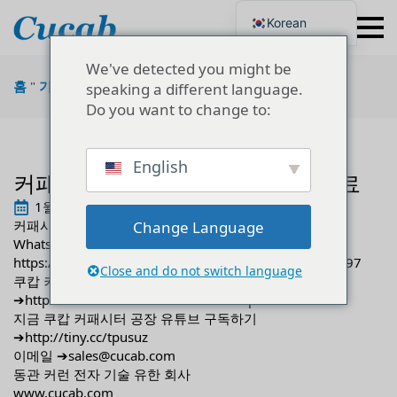
Korean
English
Japanese
We've detected you might be
Portuguese
홈
"
기술
"
커패시터 생산용 2차 멤브레인 재료
speaking a different language.
French
Do you want to change to:
German
Spanish
Russian
Polish
English
커패시터 생산용 2차 멤브레인 재료
Turkish
Ukrainian
1월 10th, 2023
Italian
커패시터 생산용 2차 멤브레인 재료
Change Language
WhatsApp➔을 통해 커패시터 구매하기
https://api.whatsapp.com/send?phone=8613075286997
Close and do not switch language
쿠캅 커패시터 팩토리 페이스북
➔
https://www.facebook.com/CucabCapacitor
지금 쿠캅 커패시터 공장 유튜브 구독하기
➔
http://tiny.cc/tpusuz
이메일 ➔sales@cucab.com
동관 커런 전자 기술 유한 회사
www.cucab.com