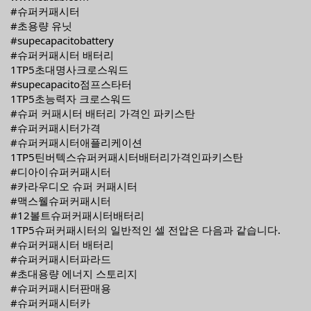
#슈퍼커패시터
#초용량 유닛
#supecapacitobattery
#슈퍼커패시터 배터리
1TP5초대명사크로스워드
#supecapacito점프스타터
1TP5초능력자 크로스워드
#슈퍼 커패시터 배터리 가격인 파키스탄
#슈퍼커패시터가격
#슈퍼커패시터애플리케이션
1TP5틴버텍스슈퍼커패시터배터리가격인파키스탄
#디아이슈퍼커패시터
#카라우디오 슈퍼 커패시터
#맥스웰슈퍼커패시터
#12볼트슈퍼커패시터배터리
1TP5슈퍼커패시터의 일반적인 셀 전압은 다음과 같습니다.
#슈퍼커패시터 배터리
#슈퍼커패시터파라드
#초대용량 에너지 스토리지
#슈퍼커패시터판매용
#슈퍼커패시터카