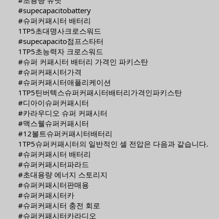
#초용량 유닛
#supecapacitobattery
#슈퍼커패시터 배터리
1TP5초대명사크로스워드
#supecapacito점프스타터
1TP5초능력자 크로스워드
#슈퍼 커패시터 배터리 가격인 파키스탄
#슈퍼커패시터가격
#슈퍼커패시터애플리케이션
1TP5틴버텍스슈퍼커패시터배터리가격인파키스탄
#디아이슈퍼커패시터
#카라우디오 슈퍼 커패시터
#맥스웰슈퍼커패시터
#12볼트슈퍼커패시터배터리
1TP5슈퍼커패시터의 일반적인 셀 전압은 다음과 같습니다.
#슈퍼커패시터 배터리
#슈퍼커패시터파라드
#초대용량 에너지 스토리지
#슈퍼커패시터판매용
#슈퍼커패시터카
#슈퍼커패시터 충전 회로
#슈퍼커패시터카라디오