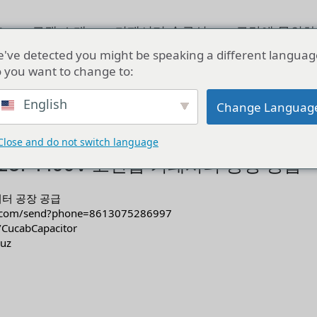
홈
쿠캡 소개
커패시터 솔루션
쿠캅에 문의하
've detected you might be speaking a different languag
 you want to change to:
V 고전압 커패시터 공장 공급
English
Change Languag
Close and do not switch language
52UF 1400V 고전압 커패시터 공장 공급
패시터 공장 공급
pp.com/send?phone=8613075286997
/CucabCapacitor
suz