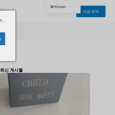
Korean
기
지금 문의
English
Japanese
e.
Portuguese
French
German
Spanish
e
Russian
Polish
Turkish
Ukrainian
목차
Italian
최신 게시물