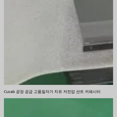
Cucab 공장 공급 고품질자가 치유 저전압 션트 커패시터