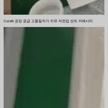
Cucab 공장 공급 고품질자가 치유 저전압 션트 커패시터