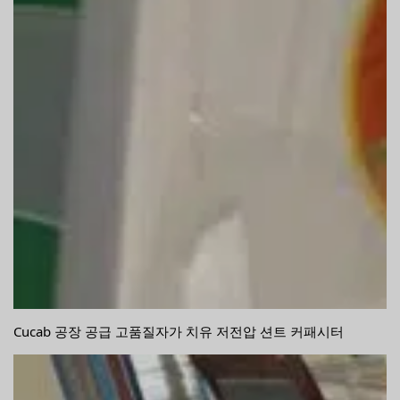
Cucab 공장 공급 고품질자가 치유 저전압 션트 커패시터