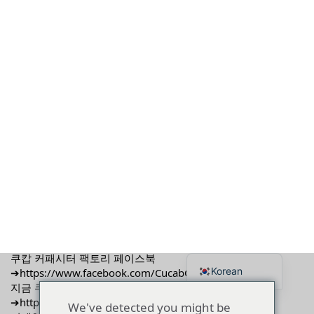
Korean
English
Japanese
We've detected you might be
Portuguese
홈
"
기술
"
Cucab 공장 공급 고품질자가 치유 저전압 션트 커패
speaking a different language.
French
시터
Do you want to change to:
German
Spanish
Russian
Polish
English
Turkish
Cucab 공장 공급 고품질자가 치유
Ukrainian
Italian
저전압 션트 커패시터
Change Language
5월 13th, 2023
Cucab 공장 공급 고품질자가 치유 저전압 션트 커패시터
Close and do not switch language
WhatsApp➔을 통해 커패시터 구매하기
https://api.whatsapp.com/send?phone=8613075286997
쿠캅 커패시터 팩토리 페이스북
➔
https://www.facebook.com/CucabCapacitor
지금 쿠캅 커패시터 공장 유튜브 구독하기
➔
http://tiny.cc/tpusuz