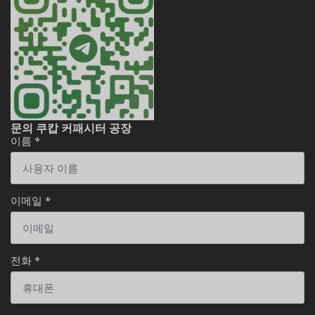
문의 쿠캅 커패시터 공장
이름
*
이메일
*
전화
*