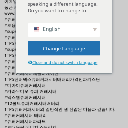
이메일 ➔sales@cucab.com
동관 커런 전자 기술 유한 회사
www.cucab.com
#슈퍼커패시터
#초용량 유닛
#supecapacitobattery
#슈퍼커패시터 배터리
1TP5초대명사크로스워드
#supecapacito점프스타터
1TP5초능력자 크로스워드
#슈퍼 커패시터 배터리 가격인 파키스탄
#슈퍼커패시터가격
#슈퍼커패시터애플리케이션
1TP5틴버텍스슈퍼커패시터배터리가격인파키스탄
#디아이슈퍼커패시터
#카라우디오 슈퍼 커패시터
#맥스웰슈퍼커패시터
#12볼트슈퍼커패시터배터리
1TP5슈퍼커패시터의 일반적인 셀 전압은 다음과 같습니다.
#슈퍼커패시터 배터리
#슈퍼커패시터파라드
#초대용량 에너지 스토리지