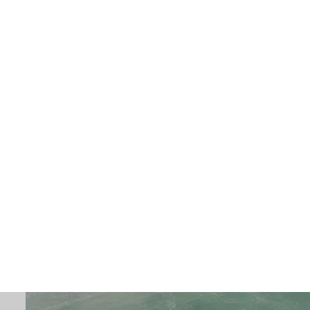
#supercapacitorenergystorage
#superkondensatory na sprzedaż
#supercapacitorcar
Obwód ładowania superkondensatora #s
#superkondensatorcaraudio
#Capacitor
#CucabCapacitor
#DongguanKerun
#DongguanCapacitorFactory
#Cucab