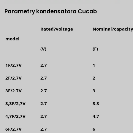
Parametry kondensatora Cucab
Rated?voltage
Nominal?capacit
model
(V)
(F)
1F/2.7V
2.7
1
2F/2.7V
2.7
2
3F/2.7V
2.7
3
3,3F/2,7V
2.7
3.3
4,7F/2,7V
2.7
4.7
6F/2.7V
2.7
6