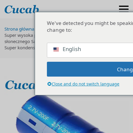
We've detected you might be speaki
Strona główna
Superkondensator
Najlepsza cena DC
change to:
Super wysoka pojemność Farad System zasilania
słonecznego Samochodowy zasilacz awaryjny 200F 2.7V
Super kondensator 16V
English
Chang
Close and do not switch language