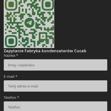
Zapytanie Fabryka kondensatorów Cucab
Nazwa
*
E-mail
*
Telefon
*