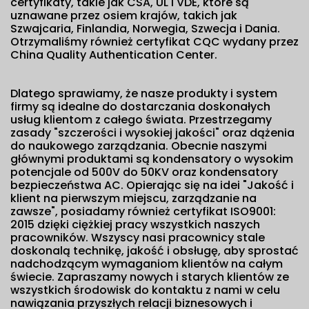
certyfikaty, takie jak CSA, UL i VDE, które są
uznawane przez osiem krajów, takich jak
Szwajcaria, Finlandia, Norwegia, Szwecja i Dania.
Otrzymaliśmy również certyfikat CQC wydany przez
China Quality Authentication Center.
Dlatego sprawiamy, że nasze produkty i system
firmy są idealne do dostarczania doskonałych
usług klientom z całego świata. Przestrzegamy
zasady "szczerości i wysokiej jakości" oraz dążenia
do naukowego zarządzania. Obecnie naszymi
głównymi produktami są kondensatory o wysokim
potencjale od 500V do 50KV oraz kondensatory
bezpieczeństwa AC. Opierając się na idei "Jakość i
klient na pierwszym miejscu, zarządzanie na
zawsze", posiadamy również certyfikat ISO9001:
2015 dzięki ciężkiej pracy wszystkich naszych
pracowników. Wszyscy nasi pracownicy stale
doskonalą technikę, jakość i obsługę, aby sprostać
nadchodzącym wymaganiom klientów na całym
świecie. Zapraszamy nowych i starych klientów ze
wszystkich środowisk do kontaktu z nami w celu
nawiązania przyszłych relacji biznesowych i