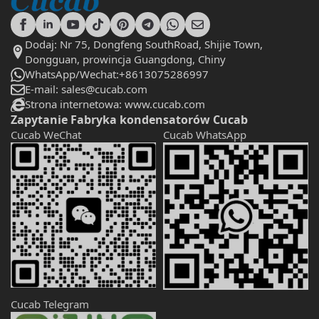
Dodaj: Nr 75, Dongfeng SouthRoad, Shijie Town,
Dongguan, prowincja Guangdong, Chiny
WhatsApp/Wechat:+8613075286997
E-mail: sales@cucab.com
Strona internetowa: www.cucab.com
Zapytanie Fabryka kondensatorów Cucab
Cucab WeChat
Cucab WhatsApp
Cucab Telegram