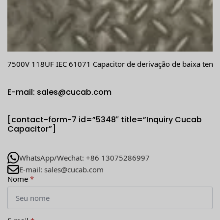
7500V 118UF IEC 61071 Capacitor de derivação de baixa tensã
E-mail: sales@cucab.com
[contact-form-7 id=”5348″ title=”Inquiry Cucab
Capacitor”]
WhatsApp/Wechat: +86 13075286997
E-mail: sales@cucab.com
Nome
*