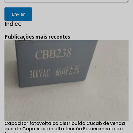
Enviar
Índice
Publicações mais recentes
Olá, aqui é o Cucab, em que posso ajudá-lo?
a
1KV～5KV 100μF～6000μF Cucab Pulse
Armazenamento de energia de alta tensão