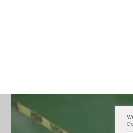
#supercapacitorfarad
#supercapacitorenergético
#supercapacitorespara venda
#supercapacitorcar
#supercapacitorcircuito de carga
#supercapacitorcaraudio
#Capacitor
#CucabCapacitor
#DongguanKerun
#DongguanCapacitorFactory
#Cucab