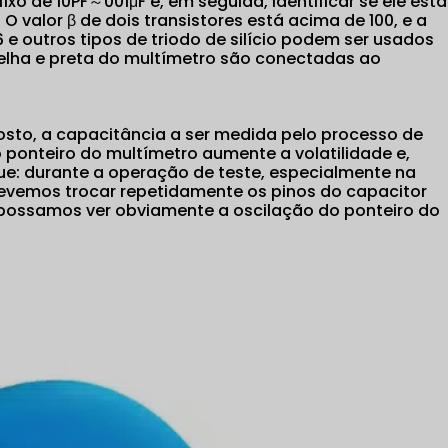
xo de 10PF～001μF e, em seguida, identificar se ele está
O valor β de dois transistores está acima de 100, e a
e outros tipos de triodo de silício podem ser usados
lha e preta do multímetro são conectadas ao
Capacitor de pulso de alta tensão
personalizado profissional, pequena
autoindutância, grande corrente, longa
vida útil, tensão arbitrária fora do padrão,
osto, a capacitância a ser medida pelo processo de
capacidade
ponteiro do multímetro aumente a volatilidade e,
que: durante a operação de teste, especialmente na
Capacitor de pulso de alta tensão personalizado
vemos trocar repetidamente os pinos do capacitor
profissional, pequena auto-indutância, grande corrente,
 possamos ver obviamente a oscilação do ponteiro do
longa vida útil,...