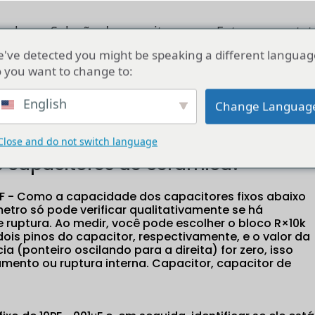
ucab
Solução de capacitores
Entre em conta
've detected you might be speaking a different languag
 you want to change to:
citores de cerâmica?
English
Change Languag
Close and do not switch language
s capacitores de cerâmica?
F - Como a capacidade dos capacitores fixos abaixo
tro só pode verificar qualitativamente se há
 ruptura. Ao medir, você pode escolher o bloco R×10k
ois pinos do capacitor, respectivamente, e o valor da
cia (ponteiro oscilando para a direita) for zero, isso
amento ou ruptura interna. Capacitor, capacitor de