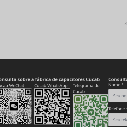
onsulta sobre a fábrica de capacitores Cucab
Consulta
Nome
*
ucab WeChat
Cucab WhatsApp
Telegrama do
Cucab
Telefone