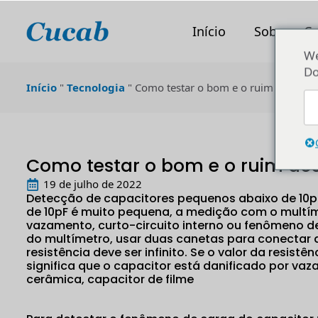
Início
Sobre o C
We
Do
Início
"
Tecnologia
"
Como testar o bom e o ruim dos capa
Como testar o bom e o ruim do
19 de julho de 2022
Detecção de capacitores pequenos abaixo de 10p
de 10pF é muito pequena, a medição com o multíme
vazamento, curto-circuito interno ou fenômeno de
do multímetro, usar duas canetas para conectar d
resistência deve ser infinito. Se o valor da resistên
significa que o capacitor está danificado por vaz
cerâmica, capacitor de filme