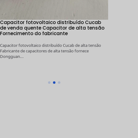
Capacitor fotovoltaico distribuído Cucab
1KV～5KV 10
de venda quente Capacitor de alta tensão
Armazenamen
Fornecimento do fabricante
Capacitor F
Capacitor fotovoltaico distribuído Cucab de alta tensão
1KV～5KV 100μF
Fabricante de capacitores de alta tensão fornece
High Voltage Ca
Dongguan...