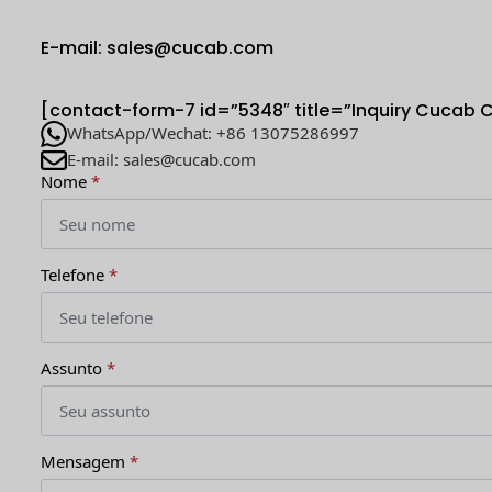
E-mail: sales@cucab.com
[contact-form-7 id=”5348″ title=”Inquiry Cucab 
WhatsApp/Wechat: +86 13075286997
E-mail: sales@cucab.com
Nome
*
Telefone
*
Assunto
*
Mensagem
*