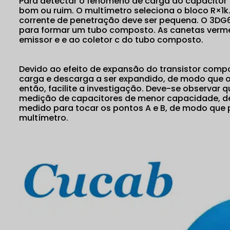
Para detectar o fenômeno de carga do capacitor fi
bom ou ruim. O multímetro seleciona o bloco R×1k. 
corrente de penetração deve ser pequena. O 3DG6 
para formar um tubo composto. As canetas verme
emissor e e ao coletor c do tubo composto.
Devido ao efeito de expansão do transistor comp
carga e descarga a ser expandido, de modo que o 
então, facilite a investigação. Deve-se observar 
medição de capacitores de menor capacidade, de
medido para tocar os pontos A e B, de modo que
multímetro.