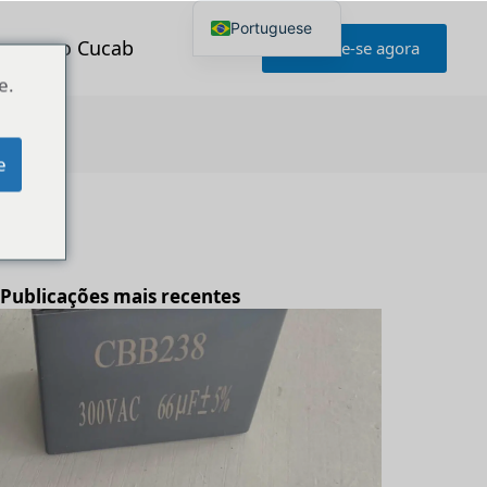
Portuguese
to com o Cucab
Informe-se agora
English
Japanese
e.
Korean
French
German
Spanish
e
Russian
Polish
Turkish
Ukrainian
Índice
Italian
Publicações mais recentes