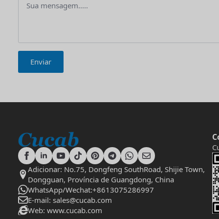
Enviar
C
C
Adicionar: No.75, Dongfeng SouthRoad, Shijie Town,
Dongguan, Província de Guangdong, China
WhatsApp/Wechat:+8613075286997
E-mail: sales@cucab.com
Web: www.cucab.com