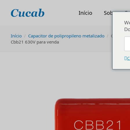
Início
Sobre o C
We
Do
Início
Capacitor de polipropileno metalizado
Capacitor
Cbb21 630V para venda
C