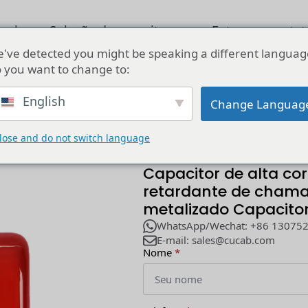
ucab
Solução de capacitores
Entre em conta
've detected you might be speaking a different languag
 you want to change to:
 de alta corrente com imersão em resina retardante de chama Cap
English
Change Languag
lose and do not switch language
Capacitor de alta co
retardante de chama 
metalizado Capacitor
WhatsApp/Wechat: +86 13075
E-mail: sales@cucab.com
Nome
*