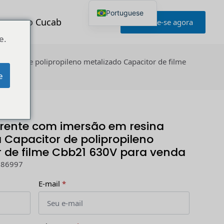
Portuguese
to com o Cucab
Informe-se agora
English
Japanese
e.
Korean
French
acitor de polipropileno metalizado Capacitor de filme
German
Spanish
e
Russian
Polish
Turkish
Ukrainian
Italian
rrente com imersão em resina
Capacitor de polipropileno
 de filme Cbb21 630V para venda
286997
E-mail
*