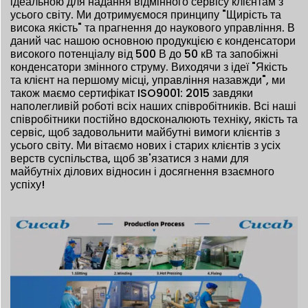
ідеальною для надання відмінного сервісу клієнтам з
усього світу. Ми дотримуємося принципу "Щирість та
висока якість" та прагнення до наукового управління. В
даний час нашою основною продукцією є конденсатори
високого потенціалу від 500 В до 50 кВ та запобіжні
конденсатори змінного струму. Виходячи з ідеї "Якість
та клієнт на першому місці, управління назавжди", ми
також маємо сертифікат ISO9001: 2015 завдяки
наполегливій роботі всіх наших співробітників. Всі наші
співробітники постійно вдосконалюють техніку, якість та
сервіс, щоб задовольнити майбутні вимоги клієнтів з
усього світу. Ми вітаємо нових і старих клієнтів з усіх
верств суспільства, щоб зв'язатися з нами для
майбутніх ділових відносин і досягнення взаємного
успіху!