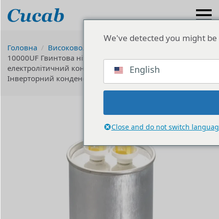
We've detected you might be 
Головна
Високовольтний конденсатор
450V
10000UF Гвинтова ніжка Cucab Високовольтний
електролітичний конденсатор CD138 450V 10000UF
English
Інверторний конденсатор Виробник Ціна Поставка
Close and do not switch langua