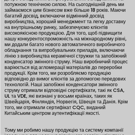
потужною технічною силою. На сьогоднішній день ми
займаємося цим бізнесом вже більше 18 років. Маючи
багатий досвід, включаючи відмінний досвід
виробництва, хороший менеджмент та легку доставку
на внутрішньому ринку, забезпечуємо клієнтів
високоякісною продукцією. Для того, щоб підвищити
нашу конкурентоспроможність на міжнародному рівні,
ми додали багато нового автоматичного виробничого
обладнання та випробувальних приладів, включаючи
лінію з виробництва керамічної стружки та запобіжний
конденсатор змінного струму. Наш виробничий процес
варіюється від агломерації матеріалів до переробки
продукції. Крім того, ми розробляємо продукцію
відповідно до вимог клієнтів за допомогою передових
технологій. Наші запобіжні конденсатори змінного
струму отримали відповідні сертифікати, такі як CSA,
UL та VDE, які визнані у восьми країнах, таких як
Швейцарія, Фінляндія, Норвегія, Швеція та Данія. Крім
того, ми отримали сертифікат CQC, виданий
Китайським центром аутентифікації якості.
Тому ми робимо нашу продукцію та систему компанії