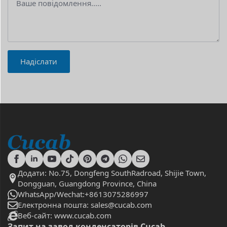
Надіслати
Додати: No.75, Dongfeng SouthRadroad, Shijie Town,
Dongguan, Guangdong Province, China
WhatsApp/Wechat:+8613075286997
Електронна пошта: sales@cucab.com
Веб-сайт: www.cucab.com
Запит на завод конденсаторів Cucab