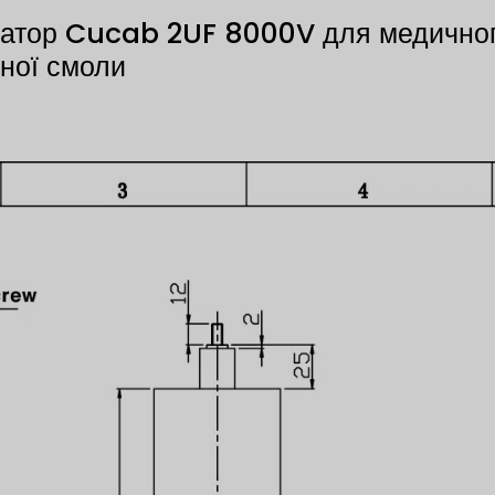
сатор Cucab 2UF 8000V для медичног
дної смоли