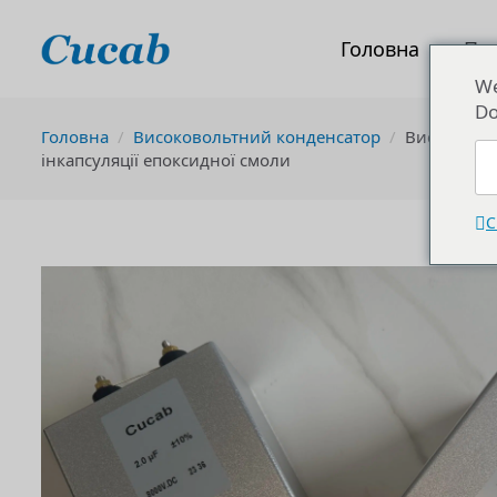
Головна
Пр
We
Do
Головна
Високовольтний конденсатор
Високоволь
інкапсуляції епоксидної смоли
C