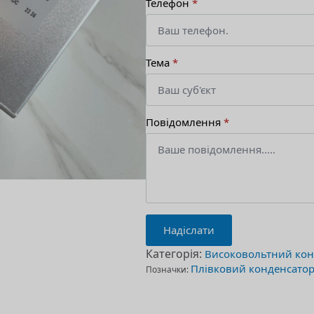
Телефон
*
Тема
*
Повідомлення
*
Надіслати
Категорія:
Високовольтний кон
Плівковий конденсато
Позначки: