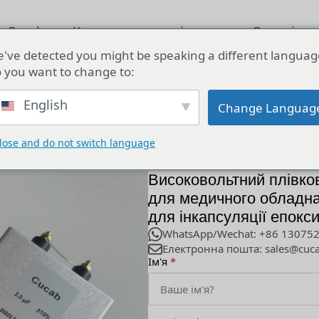
о Cucab
Конденсаторне рішення
Звернітьс
've detected you might be speaking a different languag
 you want to change to:
тний плівковий конденсатор Cucab 2UF 8000V для медично
English
Change Languag
lose and do not switch language
Високовольтний плівк
для медичного обладна
для інкапсуляції епокс
WhatsApp/Wechat: +86 13075
Електронна пошта: sales@cuc
Ім'я
*