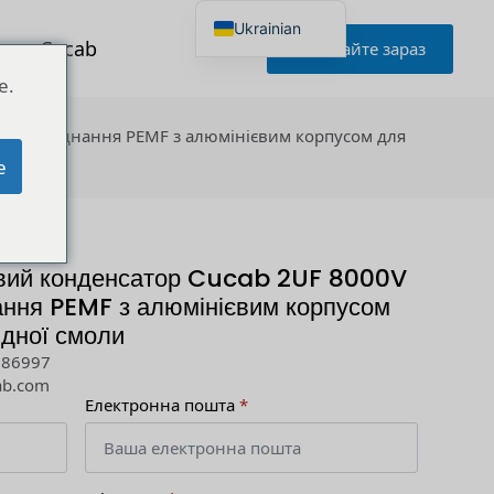
Ukrainian
я до Cucab
Запитайте зараз
English
Japanese
e.
Korean
Portuguese
го обладнання PEMF з алюмінієвим корпусом для
French
German
e
Spanish
Russian
Polish
Turkish
Italian
овий конденсатор Cucab 2UF 8000V
ння PEMF з алюмінієвим корпусом
идної смоли
286997
ab.com
Електронна пошта
*