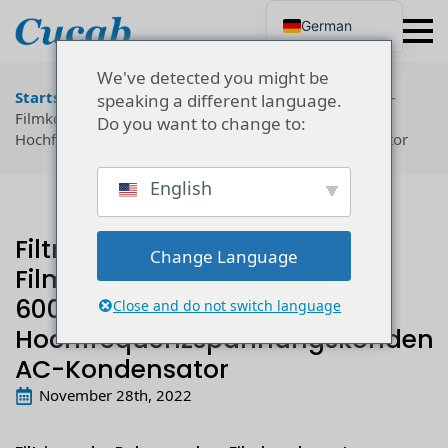
German
English
Japanese
We've detected you might be
Korean
Startseite
"
Technologie
"
Filtrierender Polypropylen-
speaking a different language.
Portuguese
Filmkondensator 600vac~10000vac
Do you want to change to:
French
Hochfrequenzspannungskondensatoren AC-Kondensator
Spanish
Russian
Polish
English
Turkish
Ukrainian
Italian
Filtrierender Polypropylen-
Change Language
Filmkondensator
600vac~10000vac
Close and do not switch language
Hochfrequenzspannungskondens
AC-Kondensator
November 28th, 2022