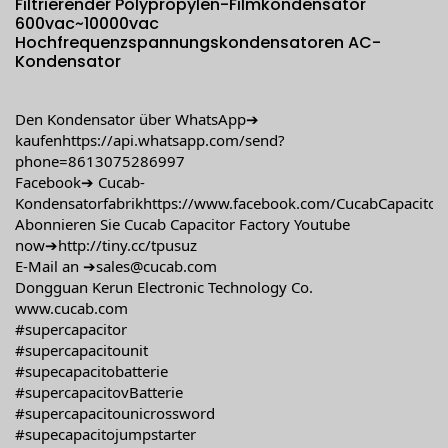
Filtrierender Polypropylen-Filmkondensator
600vac~10000vac
Hochfrequenzspannungskondensatoren AC-
Kondensator
Den Kondensator über WhatsApp➔
kaufen
https://api.whatsapp.com/send?
phone=8613075286997
Facebook➔ Cucab-
Kondensatorfabrik
https://www.facebook.com/CucabCapacitor
Abonnieren Sie Cucab Capacitor Factory Youtube
now➔
http://tiny.cc/tpusuz
E-Mail an ➔sales@cucab.com
Dongguan Kerun Electronic Technology Co.
www.cucab.com
#supercapacitor
#supercapacitounit
#supecapacitobatterie
#supercapacitovBatterie
#supercapacitounicrossword
#supecapacitojumpstarter