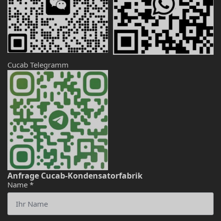
Cucab Telegramm
Anfrage Cucab-Kondensatorfabrik
Name
*