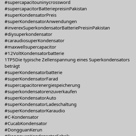
#supercapacitouninycrossword
#supercapacitorBatteriepreisinPakistan
#superKondensatorPreis
#superKondensatorAnwendungen
#inverexSuperkondensatorBatteriePreisinPakistan
#diysuperkondensator
#caraudiosuperKondensator
#maxwellsupercapacitor
#12VoltKondensatorbatterie
1TP5Die typische Zellenspannung eines Superkondensators
beträgt
#superKondensatorbatterie
#superKondensatorFarad
#supercapacitorenergiespeicherung
#superkondensatorenzuverkaufen
#superKondensatorAuto
#superKondensatorLadeschaltung
#superKondensatorKaraudio
#C-Kondensator
#CucabKondensator
#DongguanKerun
#DongguanKondensatorFabrik