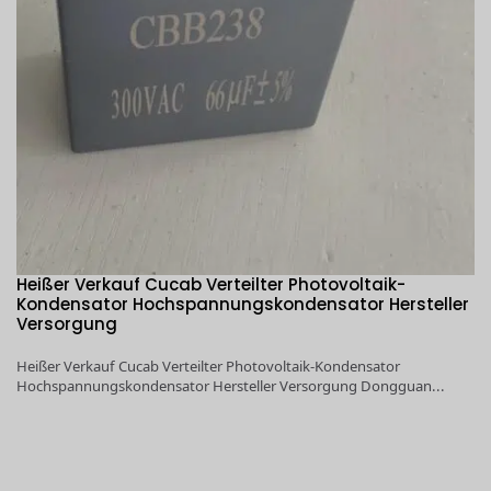
Heißer Verkauf Cucab Verteilter Photovoltaik-
1
Kondensator Hochspannungskondensator Hersteller
I
,
Versorgung
H
Heißer Verkauf Cucab Verteilter Photovoltaik-Kondensator
1K
Hochspannungskondensator Hersteller Versorgung Dongguan...
Ho
r