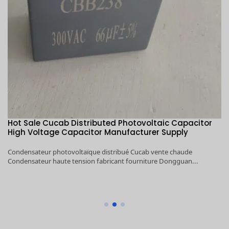
Hot Sale Cucab Distributed Photovoltaic Capacitor
1
e,
High Voltage Capacitor Manufacturer Supply
H
re
Condensateur photovoltaïque distribué Cucab vente chaude
1K
Condensateur haute tension fabricant fourniture Dongguan...
Ca
é,