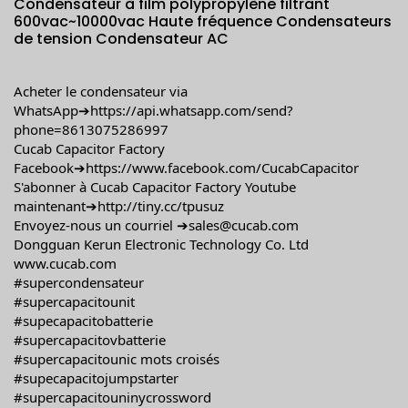
Condensateur à film polypropylène filtrant
600vac~10000vac Haute fréquence Condensateurs
de tension Condensateur AC
Acheter le condensateur via
WhatsApp➔
https://api.whatsapp.com/send?
phone=8613075286997
Cucab Capacitor Factory
Facebook➔
https://www.facebook.com/CucabCapacitor
S'abonner à Cucab Capacitor Factory Youtube
maintenant➔
http://tiny.cc/tpusuz
Envoyez-nous un courriel ➔sales@cucab.com
Dongguan Kerun Electronic Technology Co. Ltd
www.cucab.com
#supercondensateur
#supercapacitounit
#supecapacitobatterie
#supercapacitovbatterie
#supercapacitounic mots croisés
#supecapacitojumpstarter
#supercapacitouninycrossword