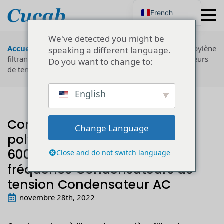
French
English
Japanese
We've detected you might be
Korean
Accueil
"
Technologie
"
Condensateur à film polypropylène
speaking a different language.
Portuguese
filtrant 600vac~10000vac Haute fréquence Condensateurs
Do you want to change to:
German
de tension Condensateur AC
Spanish
Russian
Polish
English
Turkish
Ukrainian
Italian
Condensateur à film
Change Language
polypropylène filtrant
600vac~10000vac Haute
Close and do not switch language
fréquence Condensateurs de
tension Condensateur AC
novembre 28th, 2022