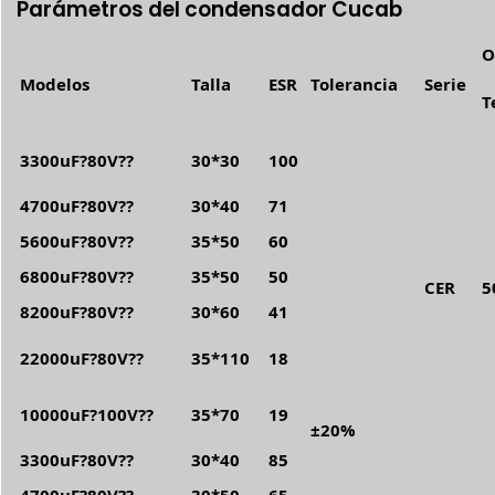
Parámetros del condensador Cucab
O
Modelos
Talla
ESR
Tolerancia
Serie
T
3300uF?80V??
30*30
100
4700uF?80V??
30*40
71
5600uF?80V??
35*50
60
6800uF?80V??
35*50
50
CER
5
8200uF?80V??
30*60
41
22000uF?80V??
35*110
18
10000uF?100V??
35*70
19
±20%
3300uF?80V??
30*40
85
4700uF?80V??
30*50
65