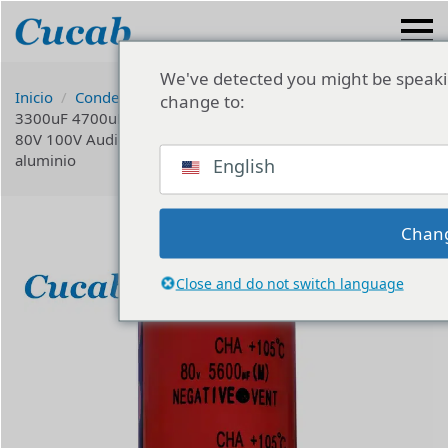
We've detected you might be speaki
Inicio
Condensador electrolítico
Precio de fábrica
change to:
3300uF 4700uF 5600uF 6800uF 8200uF 22000uF 10000uF
80V 100V Audio Ripple condensador electrolítico de
aluminio
English
Chan
Close and do not switch language