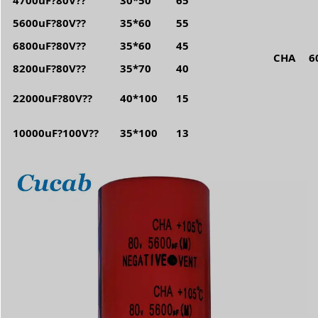
5600uF?80V??
35*60
55
6800uF?80V??
35*60
45
CHA
6
8200uF?80V??
35*70
40
22000uF?80V??
40*100
15
10000uF?100V??
35*100
13