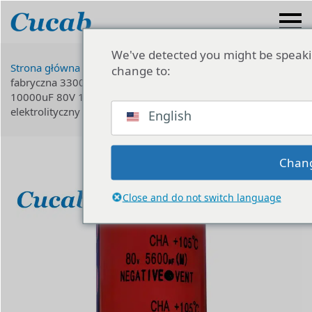
We've detected you might be speaki
Strona główna
Kondensator elektrolityczny
Cena
change to:
fabryczna 3300uF 4700uF 5600uF 6800uF 8200uF 22000uF
10000uF 80V 100V Audio Ripple Aluminiowy kondensator
elektrolityczny
English
Chan
Close and do not switch language