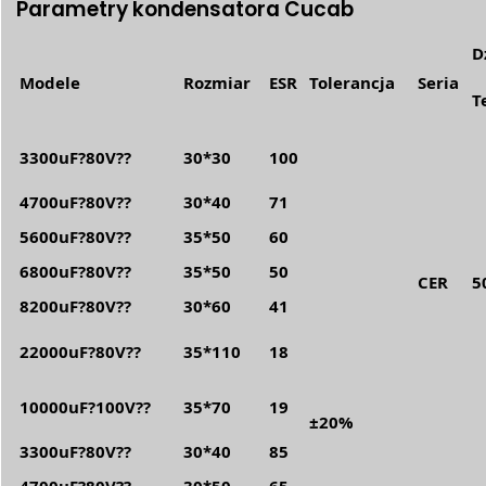
Parametry kondensatora Cucab
D
Modele
Rozmiar
ESR
Tolerancja
Seria
T
3300uF?80V??
30*30
100
4700uF?80V??
30*40
71
5600uF?80V??
35*50
60
6800uF?80V??
35*50
50
CER
5
8200uF?80V??
30*60
41
22000uF?80V??
35*110
18
10000uF?100V??
35*70
19
±20%
3300uF?80V??
30*40
85
4700uF?80V??
30*50
65