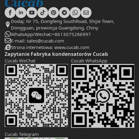
Dodaj: Nr 75, Dongfeng SouthRoad, Shijie Town,
Dongguan, prowincja Guangdong, Chiny
WhatsApp/Wechat:+8613075286997
E-mail: sales@cucab.com
Strona internetowa: www.cucab.com
Zapytanie Fabryka kondensatorów Cucab
Cucab WeChat
Cucab WhatsApp
Cucab Telegram