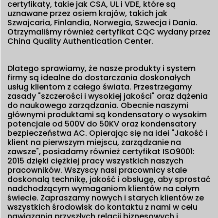
certyfikaty, takie jak CSA, UL i VDE, które są
uznawane przez osiem krajów, takich jak
Szwajcaria, Finlandia, Norwegia, Szwecja i Dania.
Otrzymaliśmy również certyfikat CQC wydany przez
China Quality Authentication Center.
Dlatego sprawiamy, że nasze produkty i system
firmy są idealne do dostarczania doskonałych
usług klientom z całego świata. Przestrzegamy
zasady "szczerości i wysokiej jakości" oraz dążenia
do naukowego zarządzania. Obecnie naszymi
głównymi produktami są kondensatory o wysokim
potencjale od 500V do 50KV oraz kondensatory
bezpieczeństwa AC. Opierając się na idei "Jakość i
klient na pierwszym miejscu, zarządzanie na
zawsze", posiadamy również certyfikat ISO9001:
2015 dzięki ciężkiej pracy wszystkich naszych
pracowników. Wszyscy nasi pracownicy stale
doskonalą technikę, jakość i obsługę, aby sprostać
nadchodzącym wymaganiom klientów na całym
świecie. Zapraszamy nowych i starych klientów ze
wszystkich środowisk do kontaktu z nami w celu
nawiązania przyszłych relacji biznesowych i