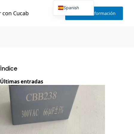
Spanish
r con Cucab
Solicitar información
English
Japanese
Korean
Portuguese
French
German
Russian
Polish
Turkish
Ukrainian
Índice
Italian
Últimas entradas