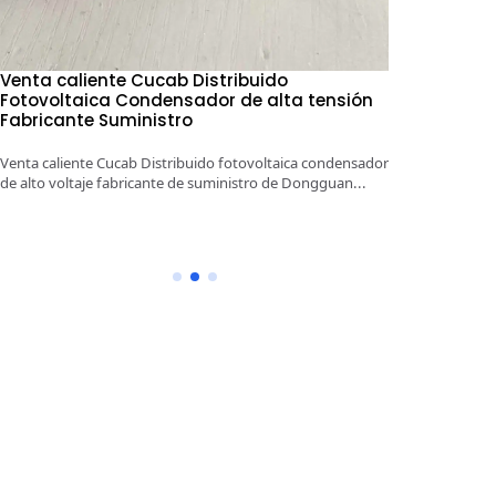
Venta caliente Cucab Distribuido
1KV～5KV 10
Fotovoltaica Condensador de alta tensión
energía alm
Fabricante Suministro
condensador
Venta caliente Cucab Distribuido fotovoltaica condensador
1KV～5KV 100μF
de alto voltaje fabricante de suministro de Dongguan...
almacenamiento 
suministro Don