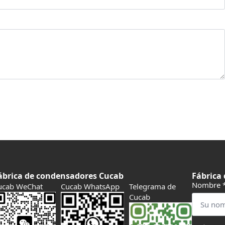
ábrica de condensadores Cucab
Fábrica
Nombre
ucab WeChat
Cucab WhatsApp
Telegrama de
Cucab