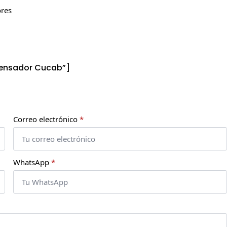
ores
densador Cucab”]
Correo electrónico
*
WhatsApp
*