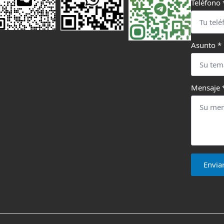
Teléfono
Asunto
*
Mensaje
Envia