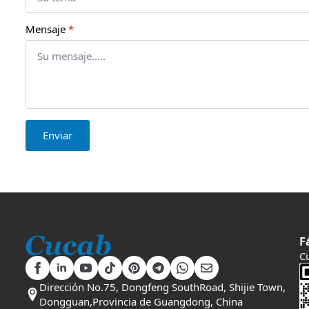
Mensaje
*
Enviar
F
C
Dirección No.75, Dongfeng SouthRoad, Shijie Town,
Dongguan,Provincia de Guangdong, China