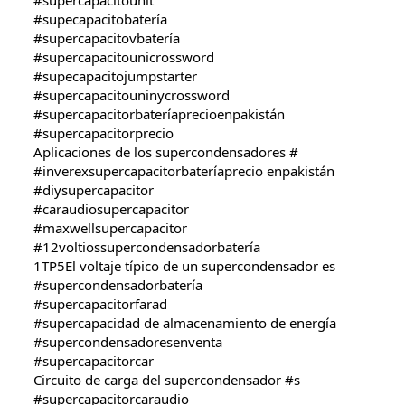
#supercapacitounit
#supecapacitobatería
#supercapacitovbatería
#supercapacitounicrossword
#supecapacitojumpstarter
#supercapacitouninycrossword
#supercapacitorbateríaprecioenpakistán
#supercapacitorprecio
Aplicaciones de los supercondensadores #
#inverexsupercapacitorbateríaprecio enpakistán
#diysupercapacitor
#caraudiosupercapacitor
#maxwellsupercapacitor
#12voltiossupercondensadorbatería
1TP5El voltaje típico de un supercondensador es
#supercondensadorbatería
#supercapacitorfarad
#supercapacidad de almacenamiento de energía
#supercondensadoresenventa
#supercapacitorcar
Circuito de carga del supercondensador #s
#supercapacitorcaraudio