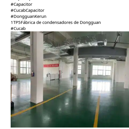
#Capacitor
#CucabCapacitor
#DongguanKerun
1TP5Fábrica de condensadores de Dongguan
#Cucab