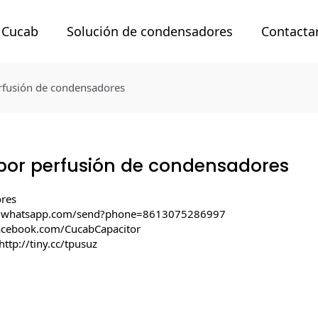
 Cucab
Solución de condensadores
Contacta
erfusión de condensadores
por perfusión de condensadores
ores
pi.whatsapp.com/send?phone=8613075286997
acebook.com/CucabCapacitor
http://tiny.cc/tpusuz