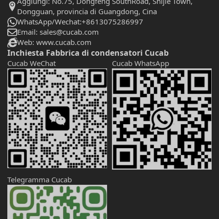
Aggiungi: No.75, Dongfeng SouthRoad, Shijie Town,
Dongguan, provincia di Guangdong, Cina
WhatsApp/Wechat:+8613075286997
Email: sales@cucab.com
Web: www.cucab.com
Inchiesta Fabbrica di condensatori Cucab
Cucab WeChat
Cucab WhatsApp
Telegramma Cucab