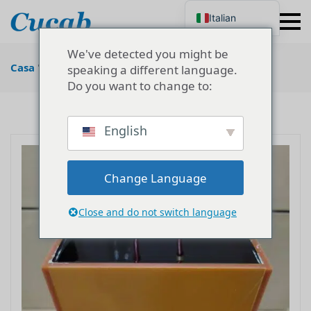
Italian
English
Japanese
We've detected you might be
Korean
Casa
"
Soluzione per condensatori
speaking a different language.
Portuguese
Do you want to change to:
French
German
Spanish
Russian
English
Polish
Turkish
Ukrainian
Change Language
Close and do not switch language