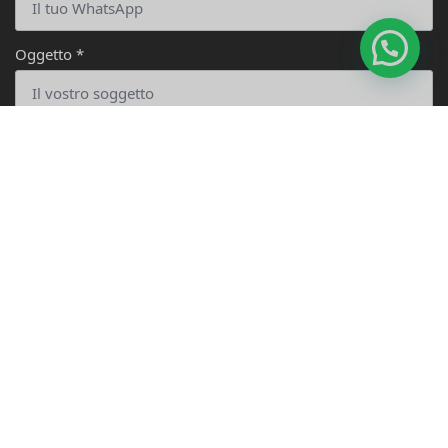
Ciao, sono Cucab, cosa posso fare per te?
Oggetto
*
Messaggio
*
Invia
Copyright Dongguan Boze Technology Co., Ltd Tutti i diritti
riservati.