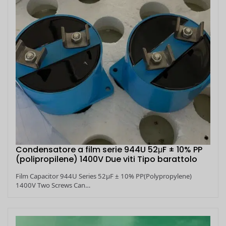
Condensatore a film serie 944U 52μF ± 10% PP
(polipropilene) 1400V Due viti Tipo barattolo
Film Capacitor 944U Series 52μF ± 10% PP(Polypropylene)
1400V Two Screws Can…