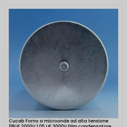
Cucab Forno a microonde ad alta tensione
118UF 2000V 1,05 UF 3000V Film condensatore