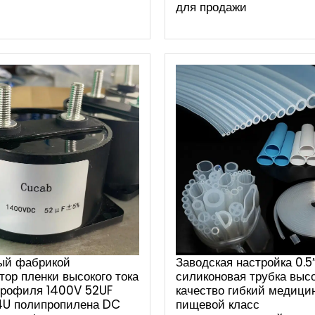
для продажи
ый фабрикой
Заводская настройка 0.5″ 
тор пленки высокого тока
силиконовая трубка выс
профиля 1400V 52UF
качество гибкий медици
4U полипропилена DC
пищевой класс