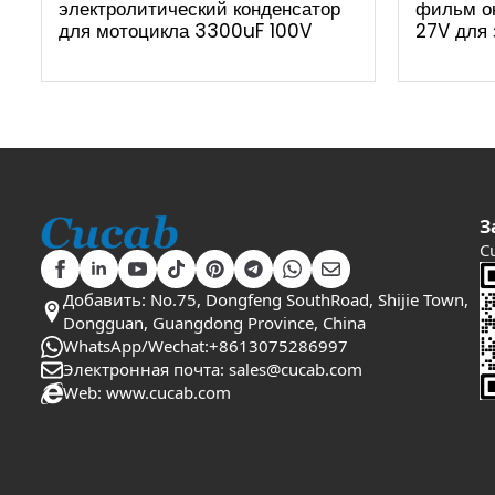
электролитический конденсатор
фильм ок
для мотоцикла 3300uF 100V
27V для
З
C
Добавить: No.75, Dongfeng SouthRoad, Shijie Town,
Dongguan, Guangdong Province, China
WhatsApp/Wechat:+8613075286997
Электронная почта: sales@cucab.com
Web: www.cucab.com