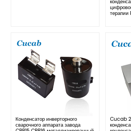
конденса
цифрово
терапии
Конденсатор инверторного
Cucab 2
сварочного аппарата завода
конденса
CBB15 CBB16 металлизированный
конденса