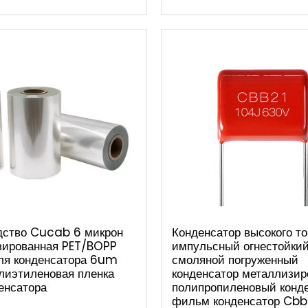
дство Cucab 6 микрон
Конденсатор высокого то
зированная PET/BOPP
импульсный огнестойки
ля конденсатора 6um
смоляной погруженный
лиэтиленовая пленка
конденсатор металлизи
енсатора
полипропиленовый конд
фильм конденсатор Cbb