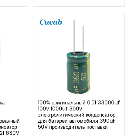
ка
100% оригинальный 0.01 33000uf
й
100v 1000uf 300v
электролитический конденсатор
рованный
для батареи автомобиля 390uF
енсатор
50V производитель поставки
21 630V