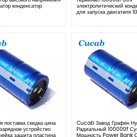
атор конденсатор
электролитический конд
для запуска двигателя 1
я поставка скидка цена
Cucab Завод Графен Н
зарядное устройство
Радиальный 100000f Су
чейка защита пластина
Мощность Power Bank 