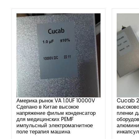
Америка рынок VA 1.0UF 10000V
Cucab 2
Сделано в Китае высокое
высоково
напряжение фильм конденсатор
пленки д
для медицинских PEMF
оборудо
импульсный электромагнитное
алюмини
поле терапия машина
инкапсул