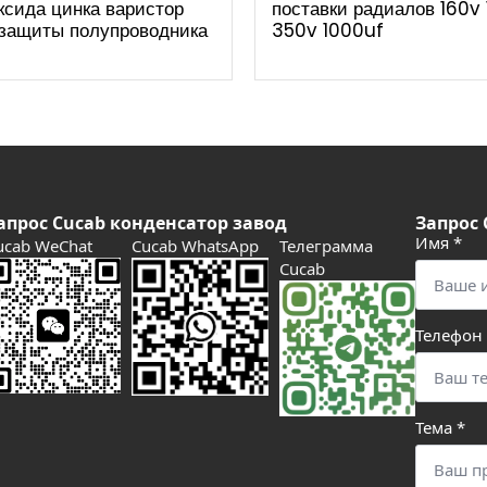
сида цинка варистор
поставки радиалов 160v
 защиты полупроводника
350v 1000uf
апрос Cucab конденсатор завод
Запрос 
Имя
*
ucab WeChat
Cucab WhatsApp
Телеграмма
Cucab
Телефон
Тема
*