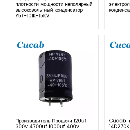
плотности мощности неполярный
электрол
высоковольтный конденсатор
конденса
Y5T-101K-15KV
Производитель Продажи 120uf
Cucab п
300v 4700uf 1000uf 400v
14D270K