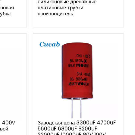
с
силиконовые дренажные
оновая
платиновые трубки
рубка
производитель
D 400v
Заводская цена 3300uF 4700uF
овой
5600uF 6800uF 8200uF
22000uF 10000uF 80V 100V