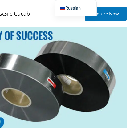
Russian
ься с Cucab
Inquire Now
English
Japanese
Korean
Portuguese
French
German
Spanish
Polish
Turkish
Ukrainian
Italian