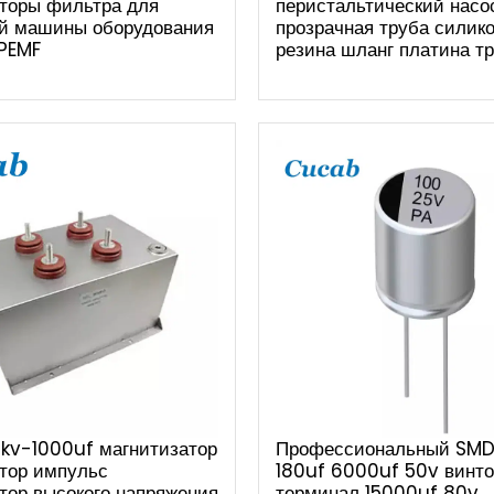
торы фильтра для
перистальтический насо
й машины оборудования
прозрачная труба силик
 PEMF
резина шланг платина т
kv-1000uf магнитизатор
Профессиональный SM
тор импульс
180uf 6000uf 50v винт
тор высокого напряжения
терминал 15000uf 80v