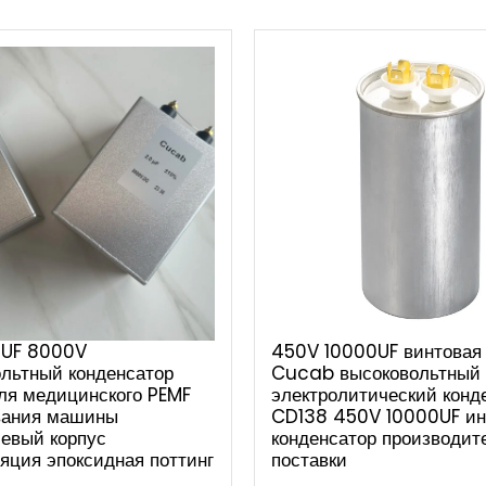
UF 8000V
450V 10000UF винтовая 
льтный конденсатор
Cucab высоковольтный
ля медицинского PEMF
электролитический конд
вания машины
CD138 450V 10000UF ин
евый корпус
конденсатор производит
яция эпоксидная поттинг
поставки