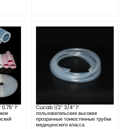
0.75″ 1″
Cucab 1/2″ 3/4″ 1″
окое
пользовательские высокие
нский
прозрачные тонкостенные трубки
медицинского класса