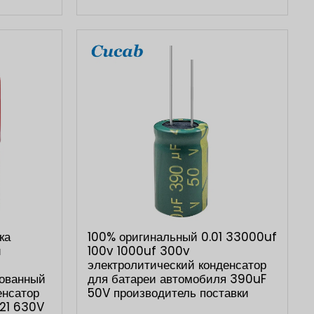
ка
100% оригинальный 0.01 33000uf
й
100v 1000uf 300v
электролитический конденсатор
рованный
для батареи автомобиля 390uF
енсатор
50V производитель поставки
21 630V