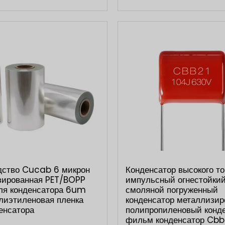
дство Cucab 6 микрон
Конденсатор высокого то
зированная PET/BOPP
импульсный огнестойки
ля конденсатора 6um
смоляной погруженный
лиэтиленовая пленка
конденсатор металлизи
енсатора
полипропиленовый конд
фильм конденсатор Cbb