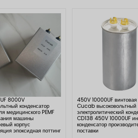
UF 8000V
450V 10000UF винтовая 
льтный конденсатор
Cucab высоковольтный
ля медицинского PEMF
электролитический конд
вания машины
CD138 450V 10000UF ин
евый корпус
конденсатор производит
яция эпоксидная поттинг
поставки