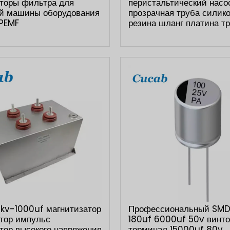
торы фильтра для
перистальтический насо
й машины оборудования
прозрачная труба силик
 PEMF
резина шланг платина т
kv-1000uf магнитизатор
Профессиональный SM
тор импульс
180uf 6000uf 50v винт
тор высокого напряжения
терминал 15000uf 80v