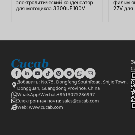
электролитический конденсатор
фильм ок
для мотоцикла 3300uF 100V
27V для
З
C
Добавить: No.75, Dongfeng SouthRoad, Shijie Town,
Dongguan, Guangdong Province, China
WhatsApp/Wechat:+8613075286997
Электронная почта: sales@cucab.com
Web: www.cucab.com