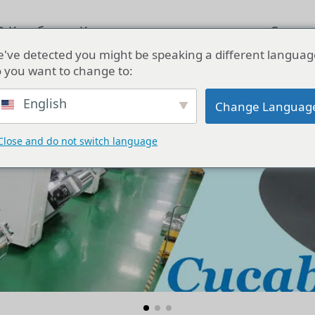
О Кукабе
Конденсаторное решение
Связат
've detected you might be speaking a different languag
 you want to change to:
English
Change Languag
Close and do not switch language