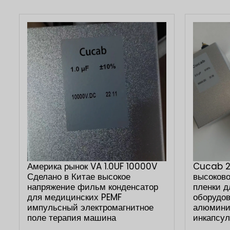
Америка рынок VA 1.0UF 10000V
Cucab 2
Сделано в Китае высокое
высоково
напряжение фильм конденсатор
пленки д
для медицинских PEMF
оборудо
импульсный электромагнитное
алюмини
поле терапия машина
инкапсул