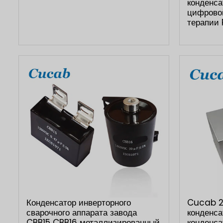
конденса
цифрово
терапии
Конденсатор инверторного
Cucab 2
сварочного аппарата завода
конденса
CBB15 CBB16 металлизированный
конденса