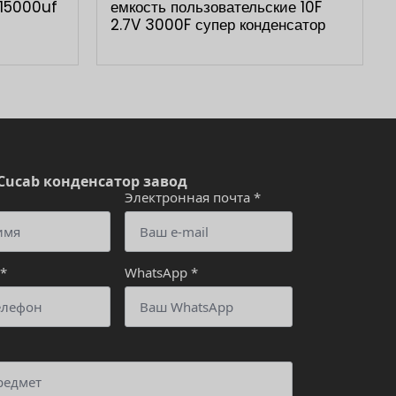
 15000uf
емкость пользовательские 10F
2.7V 3000F супер конденсатор
Cucab конденсатор завод
Электронная почта
*
*
WhatsApp
*