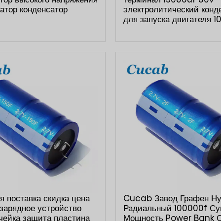
атор конденсатор
электролитический конд
для запуска двигателя 1
я поставка скидка цена
Cucab Завод Графен Н
зарядное устройство
Радиальный 100000f Су
чейка защита пластина
Мощность Power Bank 