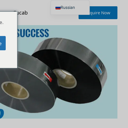
Russian
ься с Cucab
Inquire Now
English
Japanese
e.
Korean
Portuguese
French
German
e
Spanish
Polish
Turkish
Ukrainian
Italian