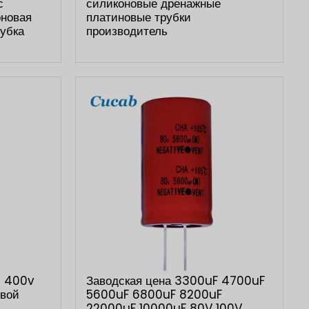
с
силиконовые дренажные
оновая
платиновые трубки
рубка
производитель
D 400v
Заводская цена 3300uF 4700uF
овой
5600uF 6800uF 8200uF
22000uF 10000uF 80V 100V