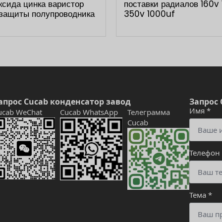
сида цинка варистор
поставки радиалов 160v
 защиты полупроводника
350v 1000uf
апрос Cucab конденсатор завод
Запрос 
Имя
*
ucab WeChat
Cucab WhatsApp
Телеграмма
Cucab
Телефон
Тема
*