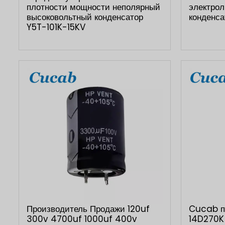
плотности мощности неполярный
электрол
высоковольтный конденсатор
конденса
Y5T-101K-15KV
Производитель Продажи 120uf
Cucab п
300v 4700uf 1000uf 400v
14D270K