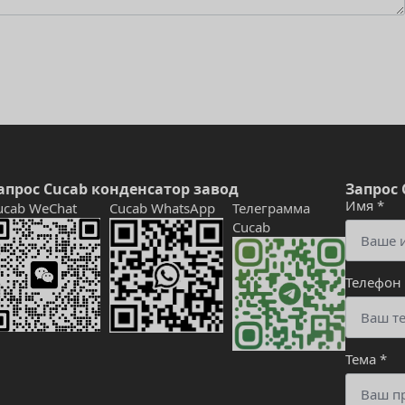
апрос Cucab конденсатор завод
Запрос 
Имя
*
ucab WeChat
Cucab WhatsApp
Телеграмма
Cucab
Телефон
Тема
*