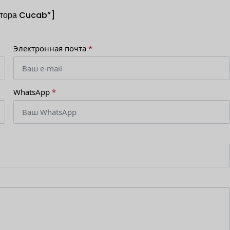
атора Cucab”]
Электронная почта
*
WhatsApp
*