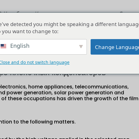
О Кукабе
Конденсаторное решение
Связат
've detected you might be speaking a different languag
 you want to change to:
выборе пленочных конденсаторов
English
Change Languag
Close and do not switch language
ре пленочных конденсаторов
n electronics, home appliances, telecommunications,
 wind power generation, solar power generation and
f these occupations has driven the growth of the film
ntion to the following matters.