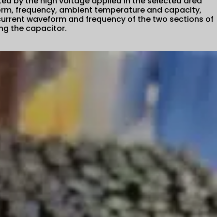
ted by the high voltage applied in the selected area
orm, frequency, ambient temperature and capacity,
current waveform and frequency of the two sections of
ing the capacitor.
Профессиональный подгонянный
высоковольтный конденсатор импульса, малая
самоиндукция, большой ток, длинняя жизнь,
нестандартное произвольное напряжение,
емкость
Профессиональный подгонянный высоковольтный
импульсный конденсатор, малая самоиндукция,
большой ток, долгая жизнь,...