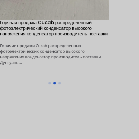
Горячая продажа Cucab распределенный
1KV～5KV 10
фотоэлектрический конденсатор высокого
энергии хран
напряжения конденсатор производитель поставки
конденсатор 
Горячие продажи Cucab распределенных
1KV～5KV 100μ
фотоэлектрических конденсатор высокого
хранения высо
напряжения конденсатор производитель поставки
производитель 
Дунгуань...