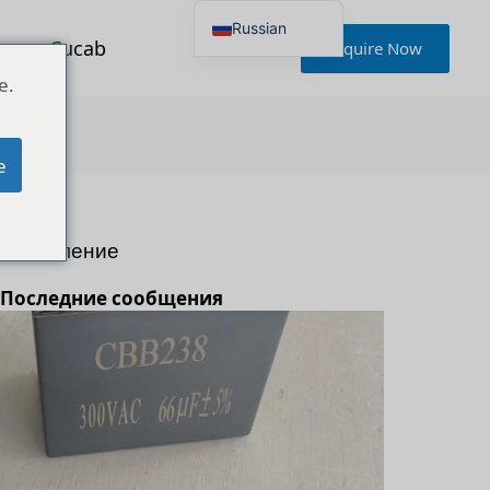
Russian
ься с Cucab
Inquire Now
English
Japanese
e.
Korean
Portuguese
French
German
e
Spanish
Polish
Turkish
Ukrainian
Оглавление
Italian
Последние сообщения