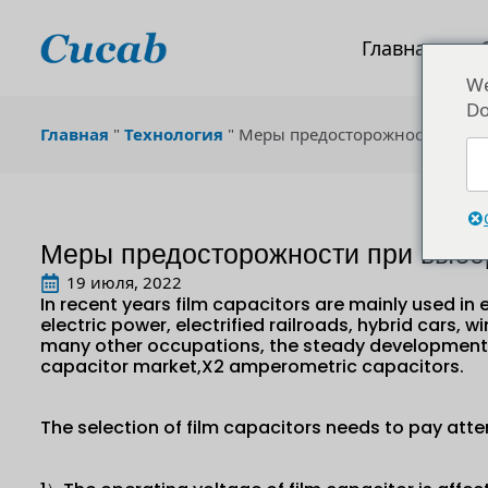
Главная
We
Do
Главная
"
Технология
"
Меры предосторожности при 
Меры предосторожности при выбо
19 июля, 2022
In recent years film capacitors are mainly used i
electric power, electrified railroads, hybrid cars,
many other occupations, the steady development o
capacitor market,X2 amperometric capacitors.
The selection of film capacitors needs to pay atte