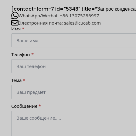
[contact-form-7 id=”5348″ title=”Запрос конденс
WhatsApp/Wechat: +86 13075286997
Электронная почта: sales@cucab.com
Имя
*
Телефон
*
Тема
*
Сообщение
*