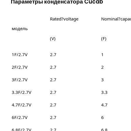
Параметры конденсатора Cucab
Rated?voltage
Nominal?capac
модель
(V)
(F)
1F/2.7V
2.7
1
2F/2.7V
2.7
2
3F/2.7V
2.7
3
3.3F/2.7V
2.7
3.3
4.7F/2.7V
2.7
4.7
6F/2.7V
2.7
6
6.8F/2.7V
2.7
6.8