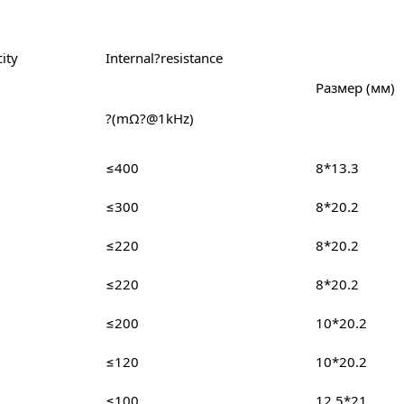
ity
Internal?resistance
Размер (мм)
?(mΩ?@1kHz)
≤400
8*13.3
≤300
8*20.2
≤220
8*20.2
≤220
8*20.2
≤200
10*20.2
≤120
10*20.2
≤100
12.5*21