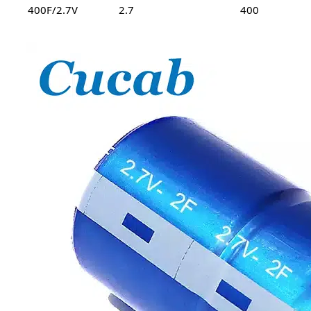
400F/2.7V
2.7
400