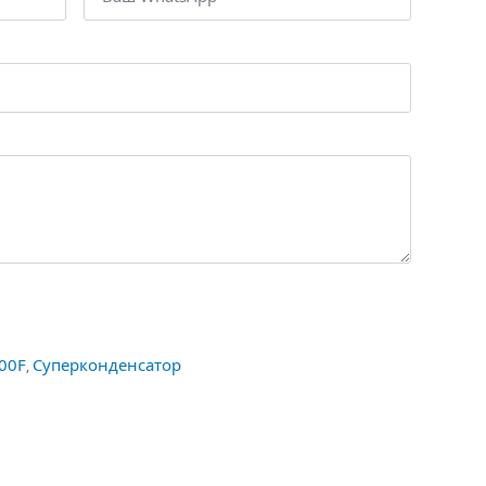
00F
Суперконденсатор
,