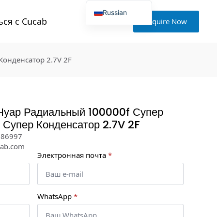
Russian
ься с Cucab
Inquire Now
English
Japanese
Korean
Portuguese
Конденсатор 2.7V 2F
French
German
Spanish
Polish
Turkish
Ukrainian
Нуар Радиальный 100000f Супер
Italian
Супер Конденсатор 2.7V 2F
286997
cab.com
Электронная почта
*
WhatsApp
*