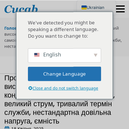
Ukrainian
English
Japanese
We've detected you might be
Korean
Головна
"
Технологія
"
Професійний індивідуальний
speaking a different language.
Portuguese
високовольтний імпульсний конденсатор, мала
Do you want to change to:
French
самоіндукція, великий струм, тривалий термін служби,
German
нестандартна довільна напруга, ємність
Spanish
Russian
English
Polish
Turkish
Italian
Change Language
Професійний індивідуальний
високовольтний імпульсний
Close and do not switch language
конденсатор, мала самоіндукція,
великий струм, тривалий термін
служби, нестандартна довільна
напруга, ємність
18 Квітня, 2025