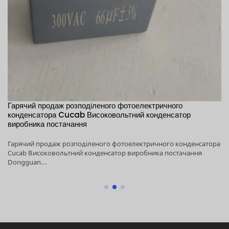
Гарячий продаж розподіленого фотоелектричного
1
конденсатора Cucab Високовольтний конденсатор
ен
виробника постачання
1K
Гарячий продаж розподіленого фотоелектричного конденсатора
ен
Cucab Високовольтний конденсатор виробника постачання
Do
Dongguan...