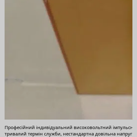
Професійний індивідуальний високовольтний імпульсний 
тривалий термін служби, нестандартна довільна напруга,