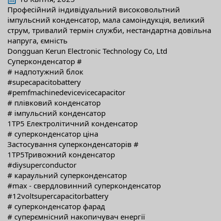
Професійний індивідуальний високовольтний
імпульсний конденсатор, мала самоіндукція, великий
струм, тривалий термін служби, нестандартна довільна
напруга, ємність
Dongguan Kerun Electronic Technology Co, Ltd
Суперконденсатор #
# надпотужний блок
#supecapacitobattery
#pemfmachinedevicevicecapacitor
# плівковий конденсатор
# імпульсний конденсатор
1TP5 Електролітичний конденсатор
# суперконденсатор ціна
Застосування суперконденсаторів #
1TP5Тривожний конденсатор
#diysuperconductor
# караульний суперконденсатор
#max - свердловинний суперконденсатор
#12voltsupercapacitorbattery
# суперконденсатор фарад
# суперємнісний накопичувач енергії