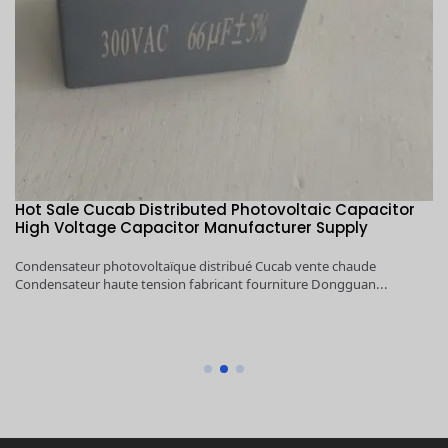
1KV～5KV 100μF～6000μF Cucab Pulse Energy Storage
High Voltage Capacitor Manufacturer Supply
1KV～5KV 100μF～6000μF Cucab Pulse Energy Storage High Voltage
Capacitor Manufacturer Supply Dongguan...