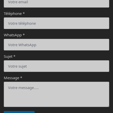
Téléphone
*
WhatsApp
*
Bonjour, c'est Cucab, que puis-je faire pour vous ?
Sujet
*
Message
*