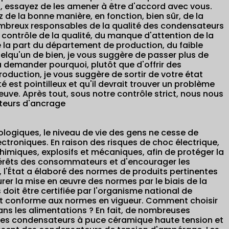
, essayez de les amener à être d'accord avec vous.
de la bonne manière, en fonction, bien sûr, de la
mbreux responsables de la qualité des condensateurs
 contrôle de la qualité, du manque d'attention de la
Condensateur d'impulsion haute tension
 la part du département de production, du faible
professionnel personnalisé, faible
quelqu'un de bien, je vous suggère de passer plus de
inductance propre, courant élevé, longue
 demander pourquoi, plutôt que d'offrir des
durée de vie, tension arbitraire non
standard, capacité
production, je vous suggère de sortir de votre état
é est pointilleux et qu'il devrait trouver un problème
euve. Après tout, sous notre contrôle strict, nous nous
Condensateur d'impulsion haute tension professionnel
ateurs d'ancrage
personnalisé, faible auto-inductance, grand courant,
longue durée de vie,...
logiques, le niveau de vie des gens ne cesse de
ectroniques. En raison des risques de choc électrique,
imiques, explosifs et mécaniques, afin de protéger la
 intérêts des consommateurs et d'encourager les
s, l'État a élaboré des normes de produits pertinentes
urer la mise en œuvre des normes par le biais de la
 doit être certifiée par l'organisme national de
 est conforme aux normes en vigueur. Comment choisir
s les alimentations ? En fait, de nombreuses
 les condensateurs à puce céramique haute tension et