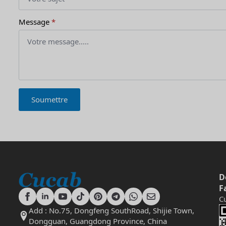
Message
*
Soumettre
D
F
C
Add : No.75, Dongfeng SouthRoad, Shijie Town,
Dongguan, Guangdong Province, China