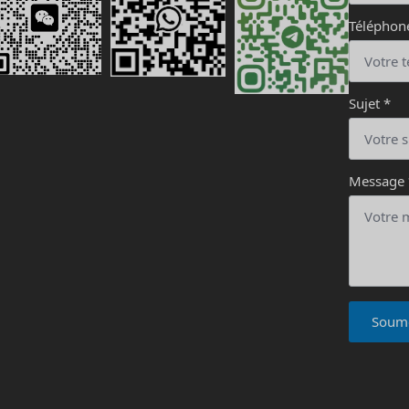
Téléphon
Sujet
*
Message
Soume