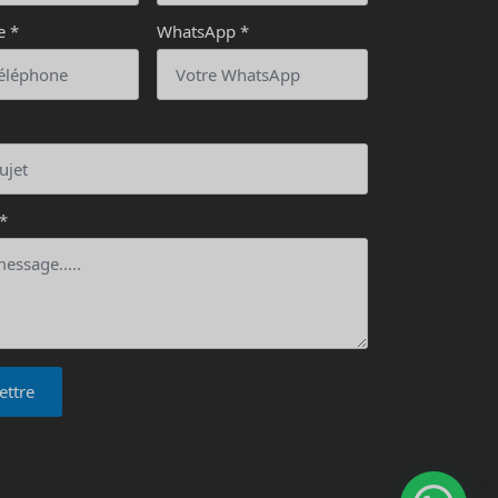
e
*
WhatsApp
*
*
ttre