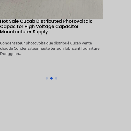
Hot Sale Cucab Distributed Photovoltaic
1KV～5KV 10
Capacitor High Voltage Capacitor
Storage Hig
Manufacturer Supply
Manufacture
Condensateur photovoltaïque distribué Cucab vente
1KV～5KV 100μF
chaude Condensateur haute tension fabricant fourniture
High Voltage Ca
Dongguan...