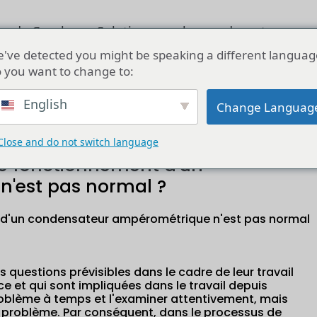
os de Cucab
Solution pour les condensateurs
've detected you might be speaking a different languag
 you want to change to:
e fonctionnement d'un condensateur ampérométrique n'est pas no
English
Change Languag
Close and do not switch language
de fonctionnement d'un
'est pas normal ?
t d'un condensateur ampérométrique n'est pas normal
questions prévisibles dans le cadre de leur travail
e et qui sont impliquées dans le travail depuis
roblème à temps et l'examiner attentivement, mais
e problème. Par conséquent, dans le processus de