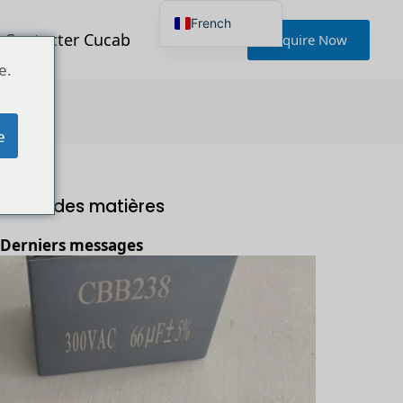
French
Contacter Cucab
Inquire Now
English
Japanese
e.
Korean
Portuguese
rmal ?
German
Spanish
e
Russian
Polish
Turkish
Ukrainian
Table des matières
Italian
Derniers messages