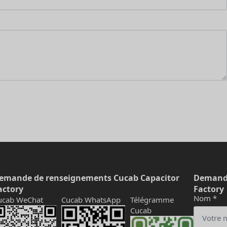
emande de renseignements Cucab Capacitor
Demande
actory
Factory
Nom
*
ucab WeChat
Cucab WhatsApp
Télégramme
Cucab