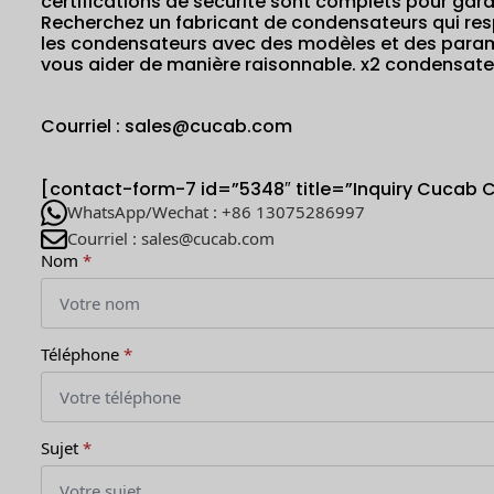
certifications de sécurité sont complets pour garan
Recherchez un fabricant de condensateurs qui respe
les condensateurs avec des modèles et des param
vous aider de manière raisonnable. x2 condensa
Courriel : sales@cucab.com
[contact-form-7 id=”5348″ title=”Inquiry Cucab 
WhatsApp/Wechat : +86 13075286997
Courriel : sales@cucab.com
Nom
*
Téléphone
*
Sujet
*