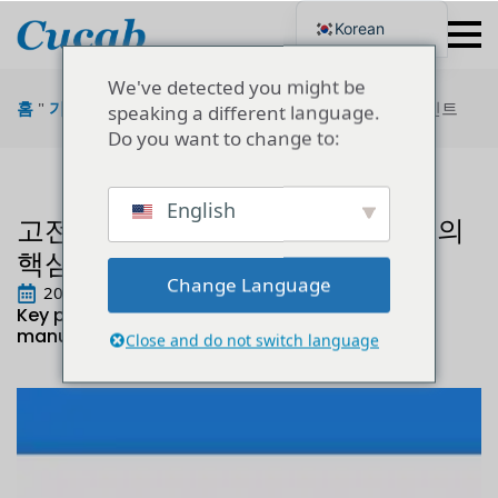
Korean
English
Japanese
We've detected you might be
Portuguese
홈
"
기술
"
고전압 세라믹 커패시터 제조 공정의 핵심 포인트
speaking a different language.
French
Do you want to change to:
German
Spanish
Russian
Polish
English
고전압 세라믹 커패시터 제조 공정의
Turkish
Ukrainian
핵심 포인트
Italian
Change Language
2022년 7월 20일
Key points of high voltage ceramic capacitor
manufacturing process:
Close and do not switch language