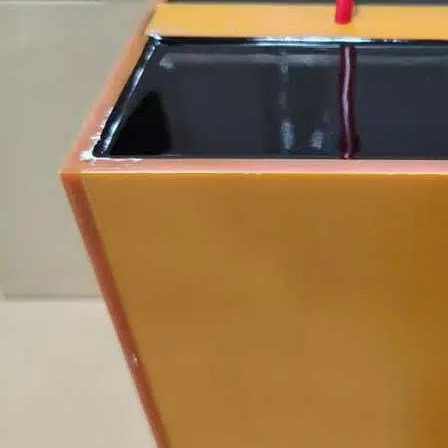
la cuisson
èse n'est
entrave le
ficacité
entraîne
'il y a de
aine.
e très
 la