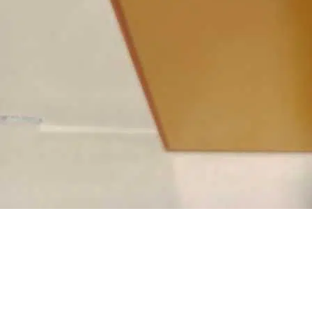
celaine
lupart des
e résine
e, puis
échelle