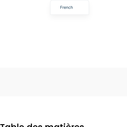
French
English
Japanese
Korean
Portuguese
German
Spanish
Russian
Polish
Turkish
Ukrainian
Italian