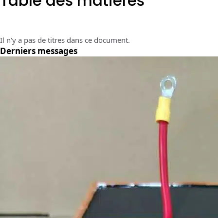
Table des matières
Il n'y a pas de titres dans ce document.
Derniers messages
n des
nt très
t et de la
cabilité