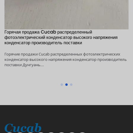
Горячая продажа Cucab распределенный
1
,
фотоэлектрический конденсатор высокого напряжения
х
конденсатор производитель поставки
п
Горячие продажи Cucab распределенных фотоэлектрических
1K
ый
конденсатор высокого напряжения конденсатор производитель
вы
поставки Дунгуань...
Ду