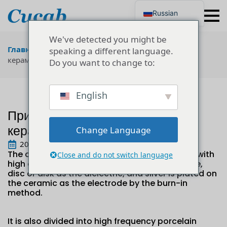
Russian
English
Japanese
We've detected you might be
Korean
Главная
"
Технология
"
Принцип производства
speaking a different language.
Portuguese
керамических конденсаторов
Do you want to change to:
French
German
Spanish
Polish
English
Turkish
Принцип производства
Ukrainian
Italian
керамических конденсаторов
Change Language
20 июля, 2022
The ceramic barium titanate a titanium oxide with
Close and do not switch language
high dielectric constant is extruded into a tube,
disc or disk as the dielectric, and silver is plated on
the ceramic as the electrode by the burn-in
method.
It is also divided into high frequency porcelain