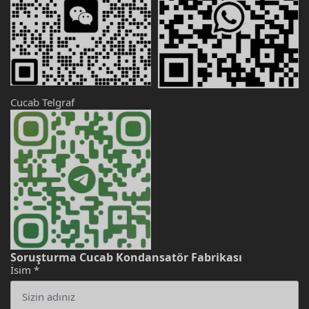
Cucab Telgraf
Soruşturma Cucab Kondansatör Fabrikası
İsim
*