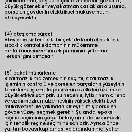
şekillendirme, boşlukta çok fazla kapalı gözenek,
büyük gözenekler veya katman çatlakları oluşursa,
porselen gövdenin elektriksel mukavemetini
etkileyecektir.
(4) ateşleme süreci
Ateşleme sistemi sıkı bir şekilde kontrol edilmeli,
sıcaklık kontrol ekipmanının mükemmel
performansını ve fırın ekipmanının iyi termal
iletkenliğini almalıdır.
(5) paket mühürleme
Sızdırmazlık malzemesinin seçimi, sızdırmazlık
işleminin kontrolü ve porselen parçaların yüzeyinin
temizleme işlemi, kapasitörün özellikleri üzerinde
büyük etkiye sahiptir. Bu nedenle, iyi bir nem direnci
ve sızdırmazlık malzemesinin yüksek elektriksel
mukavemeti ile yakından birleştirilmiş porselen
gövde yüzeyi seçmek gerekir. Şu anda, epoksi
reçine seçiminin çoğu, birkaç ürün de sızdırmazlık
için fenolik reçine seçimine sahiptir. Ayrıca önce
yalıtım boyası kaplaması ve ardından maliyetleri