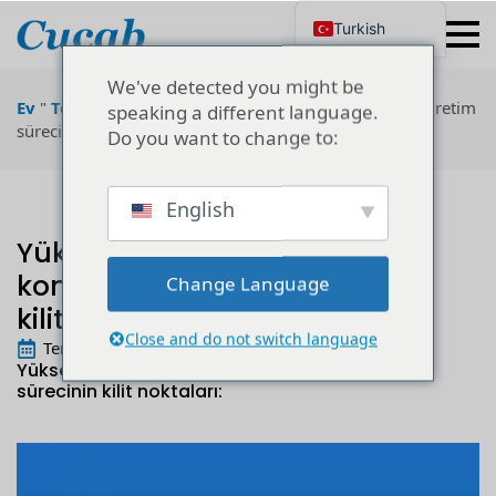
Turkish
English
Japanese
We've detected you might be
Korean
Ev
"
Teknoloji
"
Yüksek gerilim seramik kondansatör üretim
speaking a different language.
Portuguese
sürecinin kilit noktaları
Do you want to change to:
French
German
Spanish
Russian
English
Polish
Yüksek gerilim seramik
Ukrainian
Italian
kondansatör üretim sürecinin
Change Language
kilit noktaları
Close and do not switch language
Temmuz 20th, 2022
Yüksek gerilim seramik kondansatör üretim
sürecinin kilit noktaları: