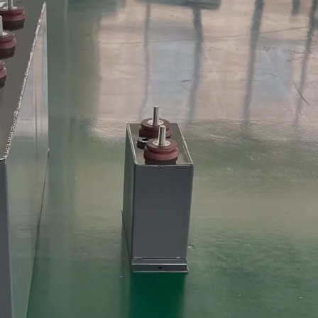
Професійний індивідуальний високовольтний
Гар
імпульсний конденсатор, мала самоіндукція,
кон
великий струм, тривалий термін служби,
кон
нестандартна довільна напруга, ємність
Гар
Професійний індивідуальний високовольтний
кон
імпульсний конденсатор, мала самоіндукція, великий
вир
струм, тривалий термін служби,...