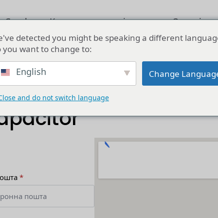
о Cucab
Конденсаторне рішення
Звернітьс
've detected you might be speaking a different languag
 you want to change to:
English
Change Languag
Close and do not switch language
apacitor
пошта
*