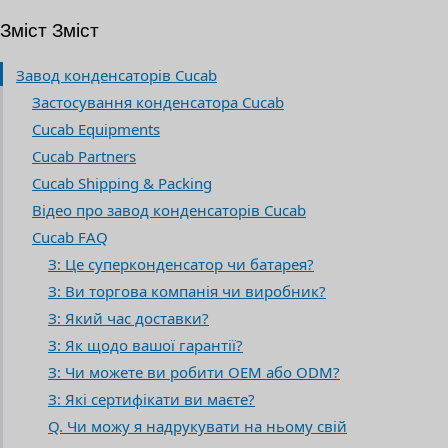
Зміст Зміст
Завод конденсаторів Cucab
Застосування конденсатора Cucab
Cucab Equipments
Cucab Partners
Cucab Shipping & Packing
Відео про завод конденсаторів Cucab
Cucab FAQ
З: Це суперконденсатор чи батарея?
З: Ви торгова компанія чи виробник?
З: Який час доставки?
З: Як щодо вашої гарантії?
З: Чи можете ви робити OEM або ODM?
З: Які сертифікати ви маєте?
Q. Чи можу я надрукувати на ньому свій