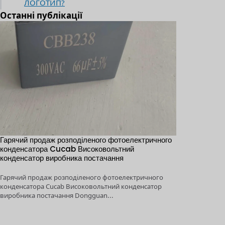
ЛОГОТИП?
Останні публікації
ячий продаж розподіленого фотоелектричного
1KV～5KV 100μF
денсатора Cucab Високовольтний
накопичувач енер
денсатор виробника постачання
Виробник Постач
ячий продаж розподіленого фотоелектричного
1KV ～ 5KV 100μF ～
денсатора Cucab Високовольтний конденсатор
накопичувач енерг
обника постачання Dongguan...
Виробник Постачан