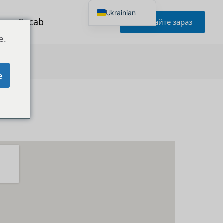
Ukrainian
я до Cucab
Запитайте зараз
English
Japanese
e.
Korean
Portuguese
French
German
e
Spanish
Russian
Polish
Turkish
Italian